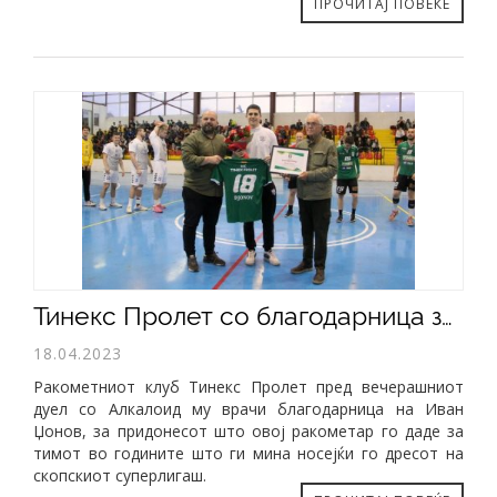
ПРОЧИТАЈ ПОВЕЌЕ
Тинекс Пролет со благодарница за Иван Џонов
18.04.2023
Ракометниот клуб Тинекс Пролет пред вечерашниот
дуел со Алкалоид му врачи благодарница на Иван
Џонов, за придонесот што овој ракометар го даде за
тимот во годините што ги мина носејќи го дресот на
скопскиот суперлигаш.