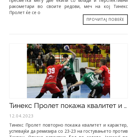
пресметка меѓу две екипи со млади и перспективни
ракометари во своите редови, меч на кој Тинекс
Пролет ќе се о
ПРОЧИТАЈ ПОВЕЌЕ
Тинекс Пролет покажа квалитет и карактер - повторно непоразен се враќа од Кавадарци (23-23)
12.04.2023
Тинекс Пролет повторно покажа квалитет и карактер,
успевајќи да ремизира со 23-23 на гостувањето против