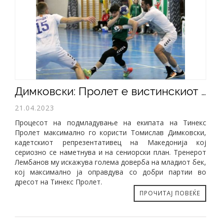
Димковски: Пролет е вистинскиот тим за мене, против Еурофарм Пелистер ќе се бориме до самиот крај
21.04.2023
Процесот на подмладување на екипата на Тинекс
Пролет максимално го користи Томислав Димковски,
кадетскиот репрезентативец на Македонија кој
сериозно се наметнува и на сениорски план. Тренерот
Лембанов му искажува голема доверба на младиот бек,
кој максимално ја оправдува со добри партии во
дресот на Тинекс Пролет.
ПРОЧИТАЈ ПОВЕЌЕ