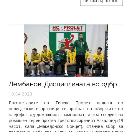
ПРОЧИТАЈ ПОВЕЌЕ
Лембанов: Дисциплината во одбраната мора да биде на највисоко ниво против Алкалоид
18.04.2023
Ракометарите на Тинекс Пролет веднаш по
велигденските празници се враќаат на обврските во
плејофот од домашниот шампионат, и тоа со дуел на
домашен терен против третопласираниот Алкалоид (19
часот, сала „Македонско Сонце“). Станува збор за