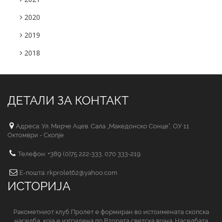
2020
2019
2018
ДЕТАЛИ ЗА КОНТАКТ
Адреса: Ул. Мирче Ацев. Сала „Македонско Сонце“, ОУ 11
Октомври - Скопје
Телефон: +389 (0)75 222-333, 070 333-219
Е-пошта: rkprolet62@yahoo.com
ИСТОРИЈА
Ракометниот клуб Пролет е формиран во истоимената скопска
населба, која е изградена по Втората светска војна. Населбата