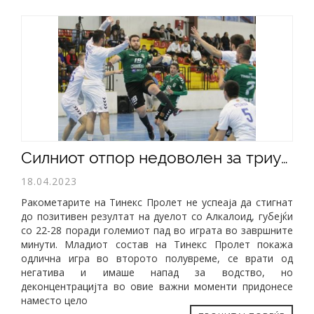
Силниот отпор недоволен за триумф над Алкалоид (22-28)
18.04.2023
Ракометарите на Тинекс Пролет не успеаја да стигнат
до позитивен резултат на дуелот со Алкалоид, губејќи
со 22-28 поради големиот пад во играта во завршните
минути. Младиот состав на Тинекс Пролет покажа
одлична игра во второто полувреме, се врати од
негатива и имаше напад за водство, но
деконцентрацијта во овие важни моменти придонесе
наместо цело