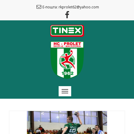
Е-пошта: rkprolet62@yahoo.com