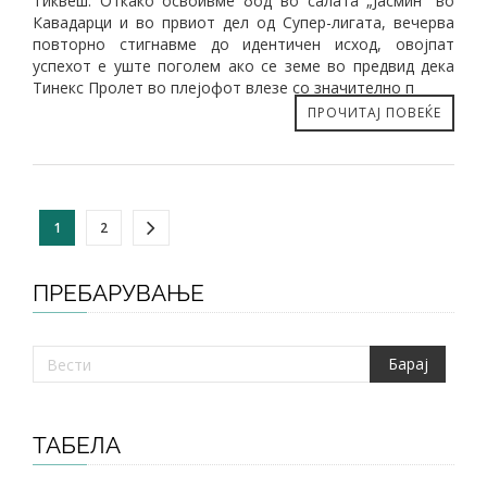
Тиквеш. Откако освоивме бод во салата „Јасмин“ во
Кавадарци и во првиот дел од Супер-лигата, вечерва
повторно стигнавме до идентичен исход, овојпат
успехот е уште поголем ако се земе во предвид дека
Тинекс Пролет во плејофот влезе со значително п
ПРОЧИТАЈ ПОВЕЌЕ
1
2
ПРЕБАРУВАЊЕ
ТАБЕЛА