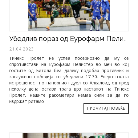
Убедлив пораз од Еурофарм Пелистер (17-30)
21.04.2023
Тинекс Пролет не успеа посериозно да му се
спротивстави на Еурофарм Пелистер во меч во кој
гостите од Битола беа далеку подобар противник и
заслужено победија со убедливи 17-30. Енергетската
истрошеност по напорниот дуел со Алкалоид од пред
неколку дена остави трага врз настапот на Тинекс
Пролет, нашите ракометари немаа сили за да го
издржат ритамо
ПРОЧИТАЈ ПОВЕЌЕ