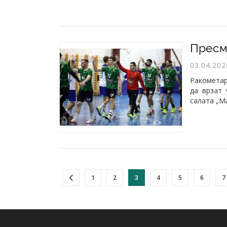
03.04.202
Ракометар
да врзат 
салата „М
1
2
3
4
5
6
7