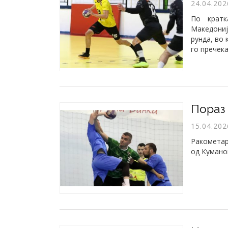
24.04.202
По кратк
Македони
рунда, во 
го пречек
Пораз 
15.04.202
Ракометар
од Куман