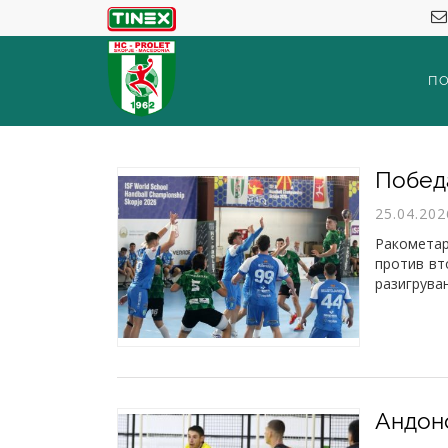
П
25.04.202
Ракомета
против вт
разигрува