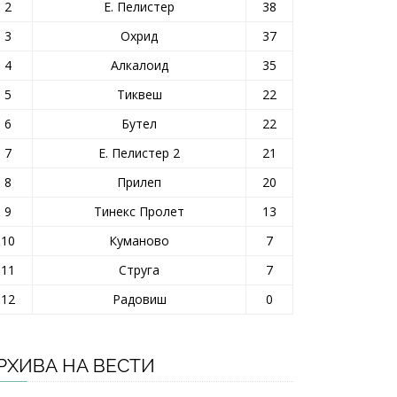
2
Е. Пелистер
38
3
Охрид
37
4
Алкалоид
35
5
Тиквеш
22
6
Бутел
22
7
Е. Пелистер 2
21
8
Прилеп
20
9
Тинекс Пролет
13
10
Куманово
7
11
Струга
7
12
Радовиш
0
РХИВА НА ВЕСТИ