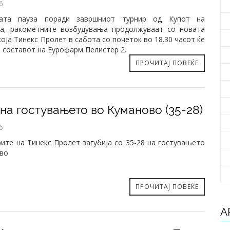
6
ата пауза поради завршниот турнир од Купот на
ја, ракометните возбудувања продолжуваат со новата
која Тинекс Пролет в сабота со почеток во 18.30 часот ќе
а составот на Еурофарм Пелистер 2.
ПРОЧИТАЈ ПОВЕЌЕ
на гостувањето во Куманово (35-28)
6
ите на Тинекс Пролет загубија со 35-28 на гостувањето
ово
ПРОЧИТАЈ ПОВЕЌЕ
А