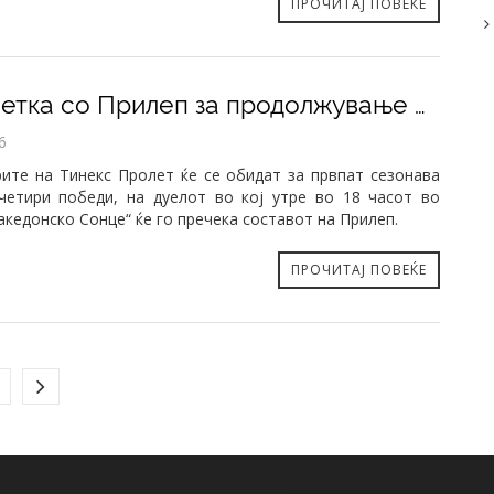
ПРОЧИТАЈ ПОВЕЌЕ
​Пресметка со Прилеп за продолжување на победничката серија
6
ите на Тинекс Пролет ќе се обидат за првпат сезонава
четири победи, на дуелот во кој утре во 18 часот во
акедонско Сонце“ ќе го пречека составот на Прилеп.
ПРОЧИТАЈ ПОВЕЌЕ