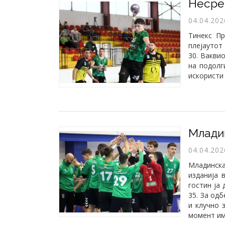
04.04.202
Тинекс Пр
плејаутот
30. Вакви
на подолг
искористи
04.04.202
Младинск
изданија 
гостин ја
35. За од
и клучно 
момент им