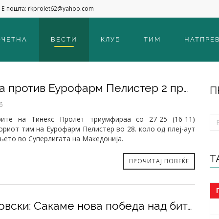
Е-пошта: rkprolet62@yahoo.com
ОЧЕТНА
ВЕСТИ
КЛУБ
ТИМ
НАТПРЕ
Победа против Еурофарм Пелистер 2 пред своите навивачи (27-25)
П
6
рите на Тинекс Пролет триумфираа со 27-25 (16-11)
ориот тим на Еурофарм Пелистер во 28. коло од плеј-аут
њето во Суперлигата на Македонија.
Т
ПРОЧИТАЈ ПОВЕЌЕ
Андоновски: Сакаме нова победа над битолчани