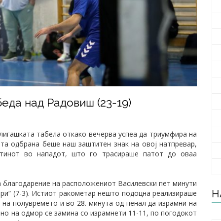
еда над Радовиш (23-19)
лигашката табела откако вечерва успеа да триумфира на
та одбрана беше наш заштитен знак на овој натпревар,
стинот во нападот, што го трасираше патот до оваа
 а благодарение на расположениот Василевски пет минути
Н
ири“ (7-3). Истиот ракометар нешто подоцна реализираше
т на полувремето и во 28. минута од пенал да израмни на
, но на одмор се замина со израмнети 11-11, по погодокот