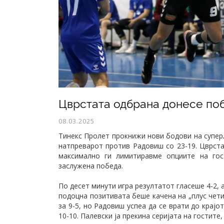
Цврстата одбрана донесе поб
08.03.2025
Тинекс Пролет прокнижи нови бодови на супер
натпреварот против Радовиш со 23-19. Цврста
максимално ги лимитиравме опциите на го
заслужена победа.
По десет минути игра резултатот гласеше 4-2,
подоцна позитивата беше качена на „плус чет
за 9-5, но Радовиш успеа да се врати до крајо
10-10. Палевски ја прекина серијата на гостите