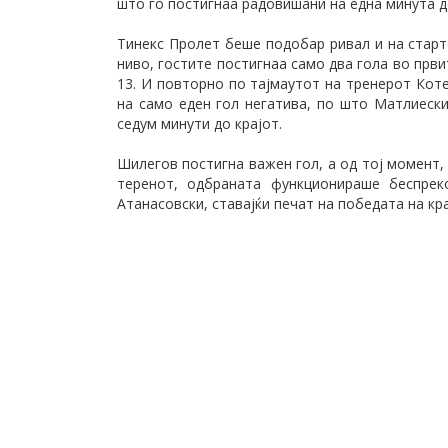
што го постигнаа радовишани на една минута д
Тинекс Пролет беше подобар ривал и на старт
ниво, гостите постигнаа само два гола во прв
13. И повторно по тајмаутот на тренерот Коте
на само еден гол негатива, по што Матлиески
седум минути до крајот.
Шилегов постигна важен гол, а од тој момент,
теренот, одбраната функционираше беспрек
Атанасовски, ставајќи печат на победата на кра