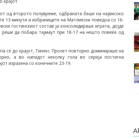
о крајот.
от од второто полувреме, одбраната беше на највисоко
ите 13 минути и избраниците на Матлиески поведоа со 16-
вски гостинскиот состав ја консолидираше играта, дојде
 реши да побара тајмаут при 18-17 на нешто повеќе од
 па се до крајот, Тинекс Пролет повторно доминираше на
орно, а во нападот неколку гола во серија постигна
јот изразена со конечните 23-19.
А