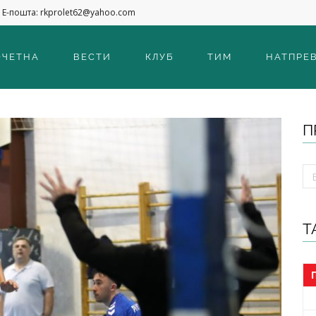
Е-пошта: rkprolet62@yahoo.com
ОЧЕТНА
ВЕСТИ
КЛУБ
ТИМ
НАТПРЕ
П
Т