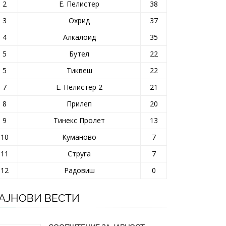
2
Е. Пелистер
38
3
Охрид
37
4
Алкалоид
35
5
Бутел
22
5
Тиквеш
22
7
Е. Пелистер 2
21
8
Прилеп
20
9
Тинекс Пролет
13
10
Куманово
7
11
Струга
7
12
Радовиш
0
АЈНОВИ ВЕСТИ