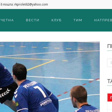
Е-пошта: rkprolet62@yahoo.com
ОЧЕТНА
ВЕСТИ
КЛУБ
ТИМ
НАТПРЕ
П
Т