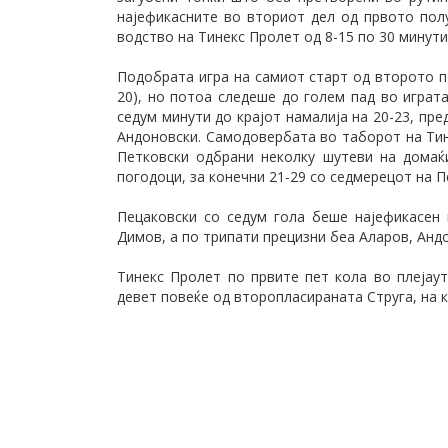
најефикасните во вториот дел од првото полу
водство на Тинекс Пролет од 8-15 по 30 минути
Подобрата игра на самиот старт од второто п
20), но потоа следеше до голем пад во играт
седум минути до крајот намалија на 20-23, пре
Андоновски. Самодовербата во таборот на Тин
Петковски одбрани неколку шутеви на домаќи
погодоци, за конечни 21-29 со седмерецот на П
Пецаковски со седум гола беше најефикасен
Димов, а по трипати прецизни беа Аларов, Анд
Тинекс Пролет по првите пет кола во плејаут
девет повеќе од второпласираната Струга, на к