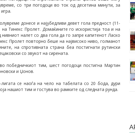
време, со три погодоци во ток од десетина минути, за
 игра.
олувреме донесе и најубедливи девет гола предност (11-
а на Тинекс Пролет. Домаќините го искористија тоа и на
д нивниот налет со два гола да го запре капитенот Ласко
екс Пролет повторно беше на највисоко ниво, голманот
ните, на спротивната страна беа постигнати рутински
ецаковски со звукот на сирената.
 во победничкиот тим, шест погодоци постигна Мартин
оновски и Џонов.
-лигата се наоѓа на чело на табелата со 20 бода, дури
оја нашиот тим и гостува во рамките од следната рунда.
А