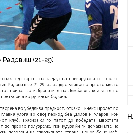
 Радовиш (21-29)
во низа од стартот на плејаут натпреварувањето, откако
тив Радовиш со 21-29, за зацврстување на првото место
стоен ривал за избраниците на Лембанов, кои уште во
 претворија во рутински бодови.
етворена во убедлива предност, откако Тинекс Пролет по
 главна улога во овој период беа Димов и Аларов, кои
Н
иот клуб, трасирајќи го патот до победата. Цврстата
т во првото полувреме, принудувајќи ги домаќините на
ски погодоци на спротивната страна. Џонов беше меѓу