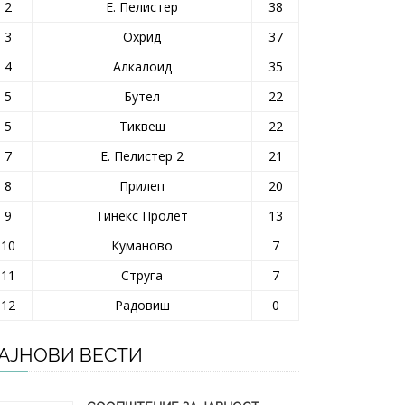
2
Е. Пелистер
38
3
Охрид
37
4
Алкалоид
35
5
Бутел
22
5
Тиквеш
22
7
Е. Пелистер 2
21
8
Прилеп
20
9
Тинекс Пролет
13
10
Куманово
7
11
Струга
7
12
Радовиш
0
АЈНОВИ ВЕСТИ