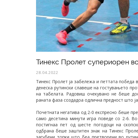
Тинекс Пролет супериорен во
28.04.2022
Тинекс Пролет ја забележа и петтата победа 
денеска рутински славеше на гостувањето про
на табелата. Радовиш очекувано не беше до
раната фаза создадоа одлична предност што ја
Почетната негатива од 2-0 експресно беше пр
само десетина минути игра поведе со 2-6. Во
постигнаа пет од шесте погодоци на скопск
одбрана беше заштитен знак на Тинекс Проле
загубени топки што беа претворени во рутин