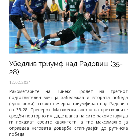
Убедлив триумф над Радовиш (35-
28)
12.02.2021
Ракометарите на Тинекс Пролет на третиот
подготвителен меч ја забележаа и втората победа
(едно реми) откако вечерва триумфираа над Радовиш
со 35-28. Тренерот Матлиески како и на претходните
средби повторно им даде шанса на сите ракометари да
ги покажат своите квалитети, а тие максимално ја
оправдаа неговата доверба стигнувајќи до рутинска
победа.