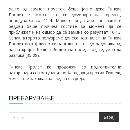
Уште од самиот почеток беше јасно дека Тинекс
Пролет е тимот што ќе доминира на теренот,
поведувајќи со 11-4. Малото опуштање во нашите
редови беше причина гостите за момент да се
приближат и на одмор да се замине со резултат 16-13.
Сепак, второто полувреме донесе нов налет на Тинекс
Пролет во кој лесно се наоѓаше патот до радовишани,
па на крајот беше забележана победа од седум гола
разлика (35-28).
Тинекс Пролет ќе продолжи со подготвителни
натпревари со гостување во Кавадарци против Тиквеш,
меч што е закажан за следната среда.
ПРЕБАРУВАЊЕ