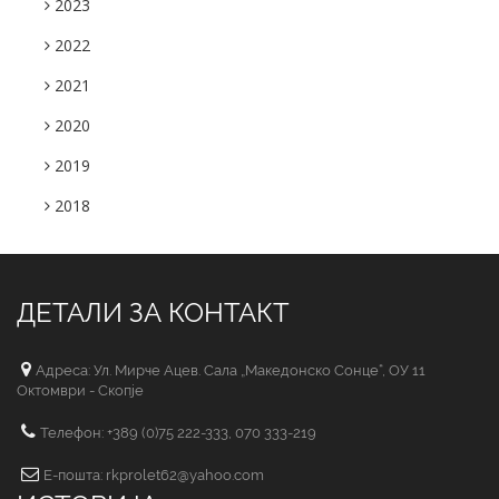
2023
2022
2021
2020
2019
2018
ДЕТАЛИ ЗА КОНТАКТ
Адреса: Ул. Мирче Ацев. Сала „Македонско Сонце“, ОУ 11
Октомври - Скопје
Телефон: +389 (0)75 222-333, 070 333-219
Е-пошта: rkprolet62@yahoo.com