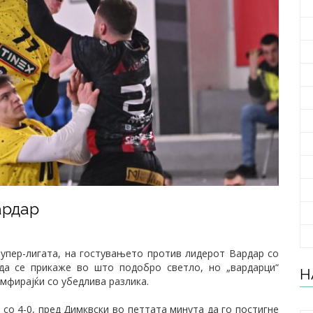
ардар
упер-лигата, на гостувањето против лидерот Вардар со
да се прикаже во што подобро светло, но „вардарци“
Н
мфирајќи со убедлива разлика.
со 4-0, пред Димквски во петтата минута да го постигне