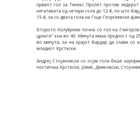
првиот гол за Тинекс Пролет против лидерот
негативата од четири гола до 12-8, по што Ва
15-8, за со двата гола на Гоце Георгиевски фа
Второто полувреме почна со гол на Глигоров 
црните“ кои во 40. Минута имаа предност од 
во минута, за на крајот Вардар да слави со 
младиот Крстески.
Андреј Стојановски со осум гола беше најефи
постигнаа Крстески, Јовиќ, Димковски, Стојчеви