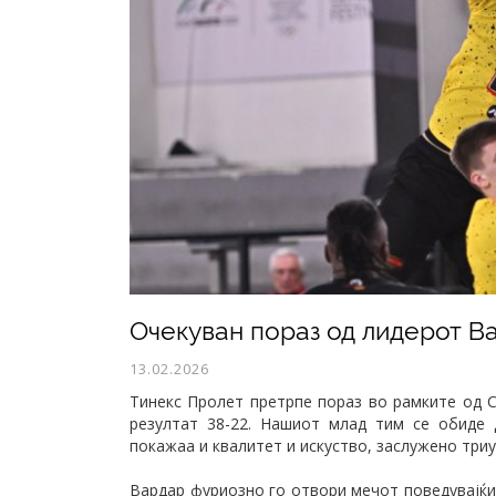
​Очекуван пораз од лидерот В
13.02.2026
Тинекс Пролет претрпе пораз во рамките од С
резултат 38-22. Нашиот млад тим се обиде 
покажаа и квалитет и искуство, заслужено триу
Вардар фуриозно го отвори мечот поведувајќи 