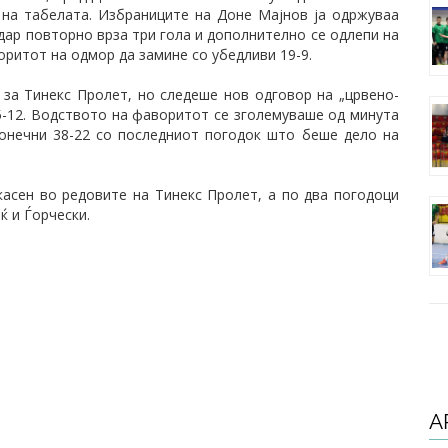
 на табелата. Избраниците на Доне Мајнов ја одржуваа
рдар повторно врза три гола и дополнително се одлепи на
воритот на одмор да замине со убедливи 19-9.
за Тинекс Пролет, но следеше нов одговор на „црвено-
25-12. Водството на фаворитот се зголемуваше од минута
конечни 38-22 со последниот погодок што беше дело на
касен во редовите на Тинекс Пролет, а по два погодоци
ќ и Ѓорчески.
А