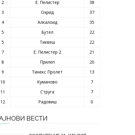
2
Е. Пелистер
38
3
Охрид
37
4
Алкалоид
35
5
Бутел
22
5
Тиквеш
22
7
Е. Пелистер 2
21
8
Прилеп
20
9
Тинекс Пролет
13
10
Куманово
7
11
Струга
7
12
Радовиш
0
АЈНОВИ ВЕСТИ