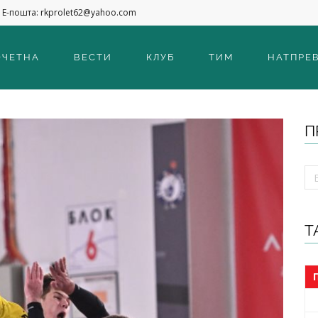
Е-пошта: rkprolet62@yahoo.com
ОЧЕТНА
ВЕСТИ
КЛУБ
ТИМ
НАТПРЕ
П
Т