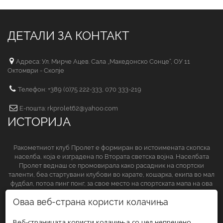
ДЕТАЛИ ЗА КОНТАКТ
Адреса: Ул. Мирче Ацев. Сала „Македонско Сонце“, ОУ 11
Октомври - Скопје
Телефон: +389 (0)75 222-333, 070 333-219
Е-пошта: rkprolet62@yahoo.com
ИСТОРИЈА
Ракометниот клуб Пролет е формиран во истоимената скопска
населба, која е изградена по Втората светска војна. Населбата
Пролет веднаш се промовирала како расадник на спортски
таленти, беа стартувани клубови во карате, кошарка, екипа во мал
фудбал, потоа пинг понг, за свое место на спортската мапа на ова
спортско друштво да обезбеди и ракометниот клуб.
Оваа веб-страна користи колачиња
СЛЕДЕТЕ НЀ НА
Веб-страницата користи колачиња со цел непречено