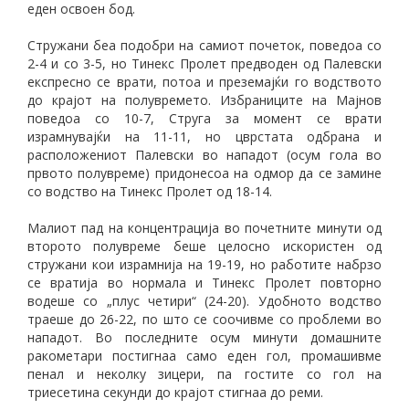
еден освоен бод.
Стружани беа подобри на самиот почеток, поведоа со
2-4 и со 3-5, но Тинекс Пролет предводен од Палевски
експресно се врати, потоа и преземајќи го водството
до крајот на полувремето. Избраниците на Мајнов
поведоа со 10-7, Струга за момент се врати
израмнувајќи на 11-11, но цврстата одбрана и
расположениот Палевски во нападот (осум гола во
првото полувреме) придонесоа на одмор да се замине
со водство на Тинекс Пролет од 18-14.
Малиот пад на концентрација во почетните минути од
второто полувреме беше целосно искористен од
стружани кои израмнија на 19-19, но работите набрзо
се вратија во нормала и Тинекс Пролет повторно
водеше со „плус четири“ (24-20). Удобното водство
траеше до 26-22, по што се соочивме со проблеми во
нападот. Во последните осум минути домашните
ракометари постигнаа само еден гол, промашивме
пенал и неколку зицери, па гостите со гол на
триесетина секунди до крајот стигнаа до реми.