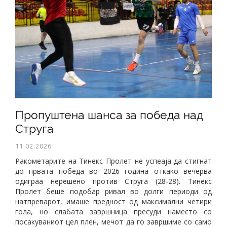
​Пропуштена шанса за победа над
Струга
11.02.2026
Ракометарите на Тинекс Пролет не успеаја да стигнат
до првата победа во 2026 година откако вечерва
одиграа нерешено против Струга (28-28). Тинекс
Пролет беше подобар ривал во долги периоди од
натпреварот, имаше предност од максимални четири
гола, но слабата завршница пресуди наместо со
посакуваниот цел плен, мечот да го завршиме со само