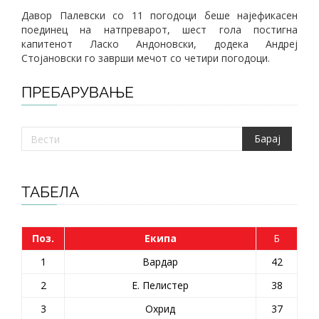
Давор Палевски со 11 погодоци беше најефикасен
поединец на натпреварот, шест гола постигна
капитенот Ласко Андоновски, додека Андреј
Стојановски го заврши мечот со четири погодоци.
ПРЕБАРУВАЊЕ
ТАБЕЛА
Поз.
Екипа
Б
1
Вардар
42
2
Е. Пелистер
38
3
Охрид
37