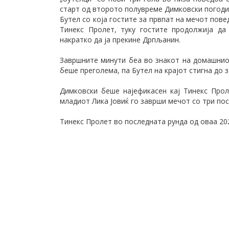
старт од второто полувреме Димковски погоди 
Бутел со која гостите за првпат на мечот повед
Тинекс Пролет, туку гостите продолжија да
накратко да ја прекине Дрпљанин.
Завршните минути беа во знакот на домашниот
беше преголема, па Бутел на крајот стигна до 
Димковски беше најефикасен кај Тинекс Прол
младиот Лика Јовиќ го заврши мечот со три пос
Тинекс Пролет во последната рунда од оваа 202