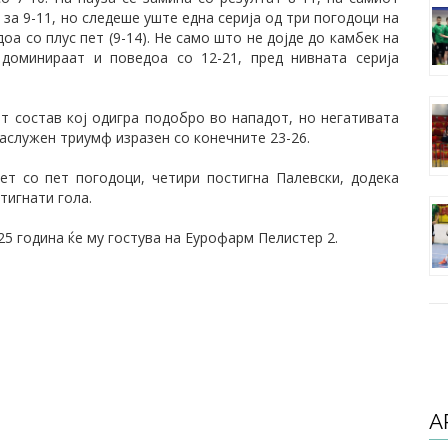
за 9-11, но следеше уште една серија од три погодоци на
оа со плус пет (9-14). Не само што не дојде до камбек на
 доминираат и поведоа со 12-21, пред нивната серија
 состав кој одигра подобро во нападот, но негативата
заслужен триумф изразен со конечните 23-26.
ет со пет погодоци, четири постигна Палевски, додека
тигнати гола.
5 година ќе му гостува на Еурофарм Пелистер 2.
А