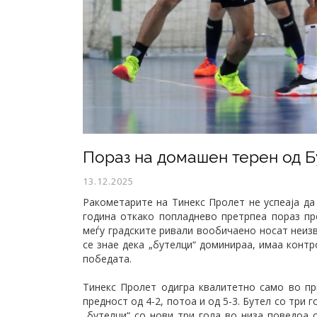
Пораз на домашен терен од Б
13.12.2025
Ракометарите на Тинекс Пролет не успеаја д
година откако попладнево претрпеа пораз пре
меѓу градските ривали вообичаено носат неиз
се знае дека „бутелци“ доминираа, имаа контр
победата.
Тинекс Пролет одигра квалитетно само во п
предност од 4-2, потоа и од 5-3. Бутел со три 
„бутелци“ со нови три гола во низа поведоа с