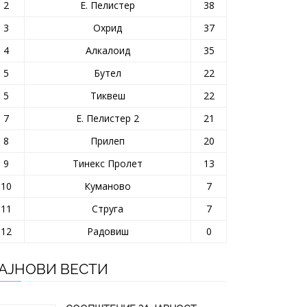
2
Е. Пелистер
38
3
Охрид
37
4
Алкалоид
35
5
Бутел
22
5
Тиквеш
22
7
Е. Пелистер 2
21
8
Прилеп
20
9
Тинекс Пролет
13
10
Куманово
7
11
Струга
7
12
Радовиш
0
АЈНОВИ ВЕСТИ