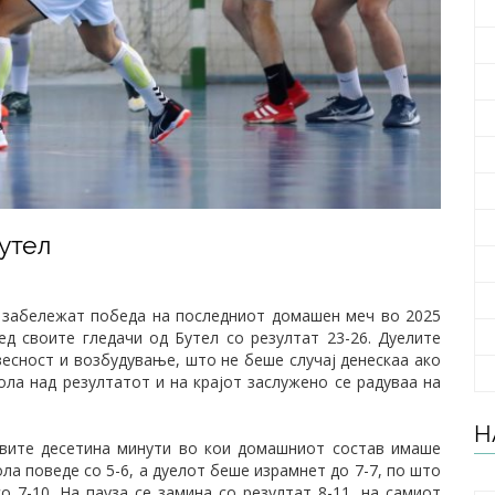
утел
а забележат победа на последниот домашен меч во 2025
д своите гледачи од Бутел со резултат 23-26. Дуелите
весност и возбудување, што не беше случај денескаа ако
ола над резултатот и на крајот заслужено се радуваа на
Н
рвите десетина минути во кои домашниот состав имаше
гола поведе со 5-6, а дуелот беше израмнет до 7-7, по што
о 7-10. На пауза се замина со резултат 8-11, на самиот