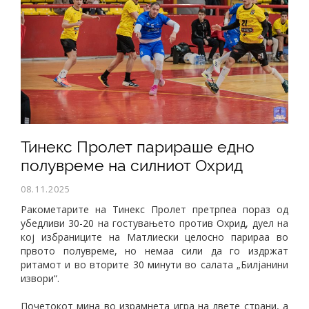
Тинекс Пролет парираше едно
полувреме на силниот Охрид
08.11.2025
Ракометарите на Тинекс Пролет претрпеа пораз од
убедливи 30-20 на гостувањето против Охрид, дуел на
кој избраниците на Матлиески целосно парираа во
првото полувреме, но немаа сили да го издржат
ритамот и во вторите 30 минути во салата „Билјанини
извори“.
Почетокот мина во израмнета игра на двете страни, а