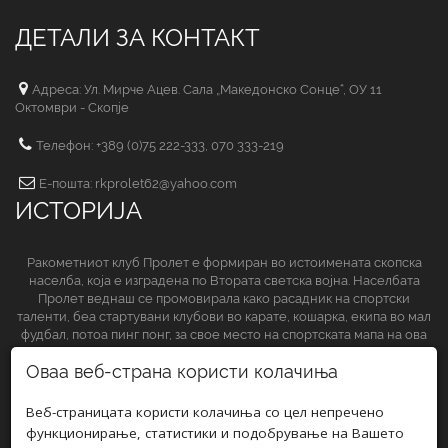
ДЕТАЛИ ЗА КОНТАКТ
Адреса: Ул. Мирче Ацев. Сала „Македонско Сонце“, ОУ 11
Октомври - Скопје
Телефон: +389 (0)75 222-333, 070 333-219
Е-пошта: rkprolet62@yahoo.com
ИСТОРИЈА
Ракометниот клуб Пролет е формиран во истоимената скопска
населба, која е изградена по Втората светска војна. Населбата
Пролет веднаш се промовирала како расадник на спортски
таленти, беа стартувани клубови во карате, кошарка, екипа во мал
фудбал, потоа пинг понг, за свое место на спортската мапа на ова
спортско друштво да обезбеди и ракометниот клуб.
Оваа веб-страна користи колачиња
СЛЕДЕТЕ НЀ НА
Веб-страницата користи колачиња со цел непречено
функционирање, статистики и подобрување на Вашето