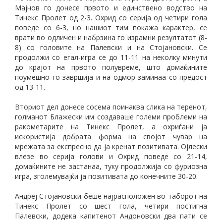
Мајнов го донесе првото и единствено водство на
Тинекс Пролет од 2-3. Охрид со серија од четири гола
поведе со 6-3, но нашиот тим покажа карактер, се
врати во одличен и набрзина го израмни резултатот (8-
8) со головите на Палевски и на Стојановски. Се
продолжи со егал-игра се до 11-11 на неколку минути
до крајот на првото полувреме, што домаќините
поумешно го завршија и на одмор заминаа со предост
од 13-11.
Вториот дел донесе сосема поинаква слика на теренот,
голманот Блажески им создаваше големи проблеми на
ракометарите на Тинекс Пролет, а охриѓани ја
искористија добрата форма на својот чувар на
мрежата за експресно да ја кренат позитивата. Ојлески
влезе во серија голови и Охрид поведе со 21-14,
домаќините не застанаа, туку продолжија со фуриозна
игра, зголемувајќи ја позитивата до конечните 30-20.
Андреј Стојановски беше најрасположен во таборот на
Тинекс Пролет со шест гола, четири постигна
Палевски, додека капитенот Андоновски два пати се