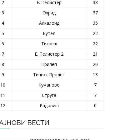
2
Е. Пелистер
38
3
Охрид
37
4
Алкалоид
35
5
Бутел
22
5
Тиквеш
22
7
Е. Пелистер 2
21
8
Прилеп
20
9
Тинекс Пролет
13
10
Куманово
7
11
Струга
7
12
Радовиш
0
АЈНОВИ ВЕСТИ