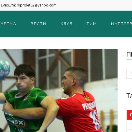
Е-пошта: rkprolet62@yahoo.com
ОЧЕТНА
ВЕСТИ
КЛУБ
ТИМ
НАТПРЕ
П
Т