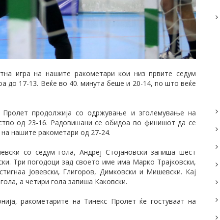
тна игра на нашите ракометари кои низ првите седум
а до 17-13. Веќе во 40. минута беше и 20-14, по што веќе
с Пролет продолжија со одржување и зголемување на
дство од 23-16. Радовишани се обидоа во финишот да се
а на нашите ракометари од 27-24.
вски со седум гола, Андреј Стојановски запиша шест
ски. Три погодоци зад своето име има Марко Трајковски,
тигнаа Јовевски, Глигоров, Димковски и Мишевски. Кај
гола, а четири гола запиша Каковски.
нија, ракометарите на Тинекс Пролет ќе гостуваат на