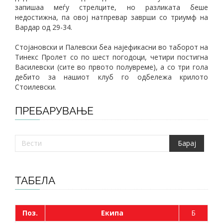
запишаа меѓу стрелците, но разликата беше
недостижна, па овој натпревар заврши со триумф на
Вардар од 29-34.
Стојановски и Палевски беа најефикасни во таборот на
Тинекс Пролет со по шест погодоци, четири постигна
Василевски (сите во првото полувреме), а со три гола
дебито за нашиот клуб го одбележа крилото
Стоилевски.
ПРЕБАРУВАЊЕ
ТАБЕЛА
Поз.
Екипа
Б