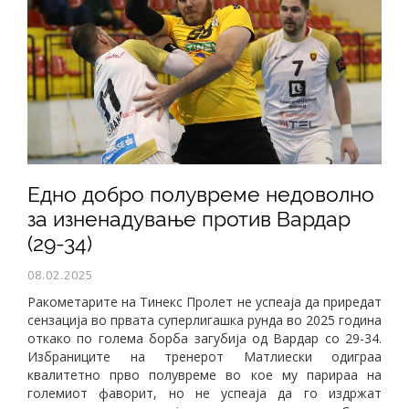
Едно добро полувреме недоволно
за изненадување против Вардар
(29-34)
08.02.2025
Ракометарите на Тинекс Пролет не успеаја да приредат
сензација во првата суперлигашка рунда во 2025 година
откако по голема борба загубија од Вардар со 29-34.
Избраниците на тренерот Матлиески одиграа
квалитетно прво полувреме во кое му парираа на
големиот фаворит, но не успеаја да го издржат