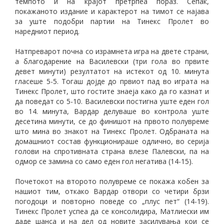
темпото и на крајот претрпеа пораз. Сепак,
покажаното издание и карактерот на тимот се најава
за уште подобри партии на Тинекс Пролет во
наредниот период.
Натпреварот почна со израмнета игра на двете страни,
а благодарение на Василевски (три гола во првите
девет минути) резултатот на истекот од 10. минута
гласеше 5-5. Тогаш дојде до првиот пад во играта на
Тинекс Пролет, што гостите знаеја како да го казнат и
да поведат со 5-10. Василевски постигна уште еден гол
во 14. минута, Вардар делуваше во контрола уште
десетина минути, се до финишот на првото полувреме
што мина во знакот на Тинекс Пролет. Одбраната на
домашниот состав функционираше одлично, во серија
голови на спротивната страна влезе Палевски, па на
одмор се замина со само еден гол негатива (14-15).
Почетокот на второто полувреме се покажа кобен за
нашиот тим, откако Вардар отвори со четири брзи
погодоци и повторно поведе со „плус пет“ (14-19).
Тинекс Пролет успеа да се консолидира, Матлиески им
даде шанса и на дел од новите засилувања кои се