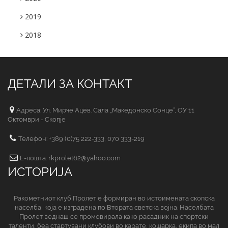
2019
2018
ДЕТАЛИ ЗА КОНТАКТ
Адреса: Ул. Мирче Ацев. Сала „Македонско Сонце“, ОУ 11
Октомври - Скопје
Телефон: +389 (0)75 222-333, 070 333-219
Е-пошта: rkprolet62@yahoo.com
ИСТОРИЈА
Ракометниот клуб Пролет е формиран во истоимената скопска
населба, која е изградена по Втората светска војна. Населбата
Пролет веднаш се промовирала како расадник на спортски
таленти, беа стартувани клубови во карате, кошарка, екипа во мал