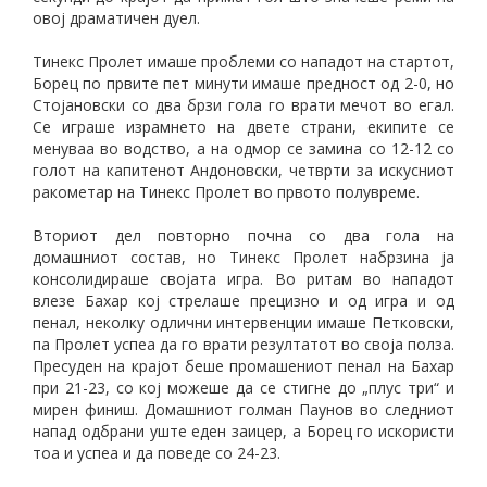
овој драматичен дуел.
Тинекс Пролет имаше проблеми со нападот на стартот,
Борец по првите пет минути имаше предност од 2-0, но
Стојановски со два брзи гола го врати мечот во егал.
Се играше израмнето на двете страни, екипите се
менуваа во водство, а на одмор се замина со 12-12 со
голот на капитенот Андоновски, четврти за искусниот
ракометар на Тинекс Пролет во првото полувреме.
Вториот дел повторно почна со два гола на
домашниот состав, но Тинекс Пролет набрзина ја
консолидираше својата игра. Во ритам во нападот
влезе Бахар кој стрелаше прецизно и од игра и од
пенал, неколку одлични интервенции имаше Петковски,
па Пролет успеа да го врати резултатот во своја полза.
Пресуден на крајот беше промашениот пенал на Бахар
при 21-23, со кој можеше да се стигне до „плус три“ и
мирен финиш. Домашниот голман Паунов во следниот
напад одбрани уште еден заицер, а Борец го искористи
тоа и успеа и да поведе со 24-23.