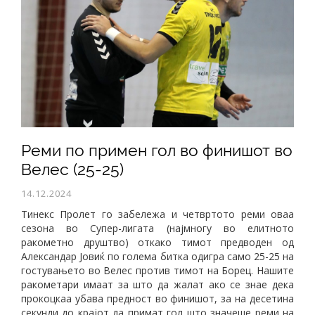
Реми по примен гол во финишот во
Велес (25-25)
14.12.2024
Тинекс Пролет го забележа и четвртото реми оваа
сезона во Супер-лигата (најмногу во елитното
ракометно друштво) откако тимот предводен од
Александар Јовиќ по голема битка одигра само 25-25 на
гостувањето во Велес против тимот на Борец. Нашите
ракометари имаат за што да жалат ако се знае дека
прокоцкаа убава предност во финишот, за на десетина
секунди до крајот да примат гол што значеше реми на