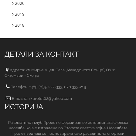
2020
2019
2018
ДЕТАЛИ ЗА КОНТАКТ
Адреса: Ул. Мирче Ацев. Сала „Македонско Сонце“, ОУ 11
Октомври - Скопје
Телефон: +389 (0)75 222-333, 070 333-219
Е-пошта: rkprolet62@yahoo.com
ИСТОРИЈА
Ракометниот клуб Пролет е формиран во истоимената скопска
населба, која е изградена по Втората светска војна. Населбата
Пролет веднаш се промовирала како расадник на спортски