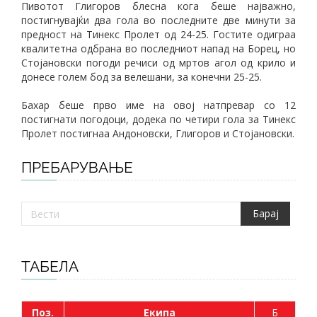
Пивотот Глигоров блесна кога беше најважно,
постигнувајќи два гола во последните две минути за
предност на Тинекс Пролет од 24-25. Гостите одиграа
квалитетна одбрана во последниот напад на Борец, но
Стојановски погоди речиси од мртов агол од крило и
донесе голем бод за велешани, за конечни 25-25.
Бахар беше прво име на овој натпревар со 12
постигнати погодоци, додека по четири гола за Тинекс
Пролет постигнаа Андоновски, Глигоров и Стојановски.
ПРЕБАРУВАЊЕ
ТАБЕЛА
Поз.
Екипа
Б