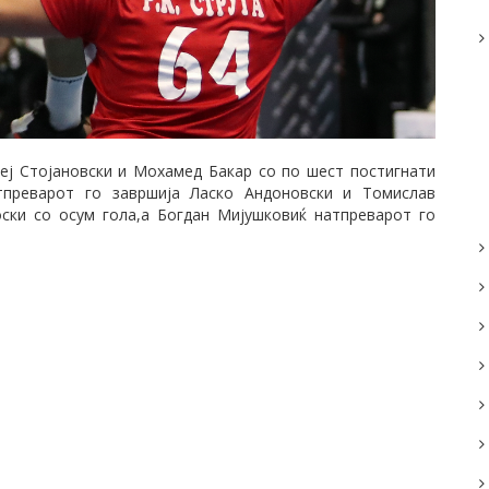
еј Стојановски и Мохамед Бакар со по шест постигнати
тпреварот го завршија Ласко Андоновски и Томислав
оски со осум гола,а Богдан Мијушковиќ натпреварот го