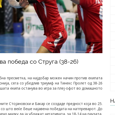
а победа со Струга (38-26)
ебна пресметка, на најдобар можен начин против екипата
онија, сега со убедлив триумф на Тинекс Пролет од 38-26
нашата екипа останува во игра за плеј-офот во домашното
Н
ите Стојановски и Бакар се создаде предност која во 25.
, со што веќе беше најавена победата на натпреварот. До
ено малку да ја ублажат негативата, за 18-14 на паузата.