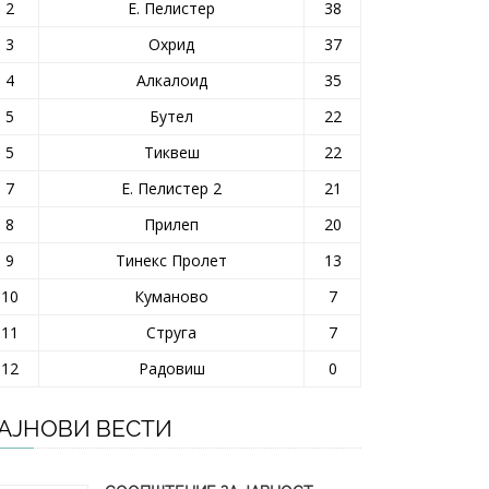
2
Е. Пелистер
38
3
Охрид
37
4
Алкалоид
35
5
Бутел
22
5
Тиквеш
22
7
Е. Пелистер 2
21
8
Прилеп
20
9
Тинекс Пролет
13
10
Куманово
7
11
Струга
7
12
Радовиш
0
АЈНОВИ ВЕСТИ