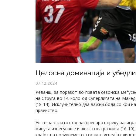
Целосна доминација и убедлив
07.12.2024
Реванш, за поразот во првата сезонска меѓус
на Струга во 14. коло од Суперлигата на Макед
(18-14). Исклучително два важни бода со кои 
првенство.
Уште на стартот од натпреварот преку разигран
минута изнесуваше и шест гола разлика (16-10)
крајот на полувремето, гостите успеаја единств