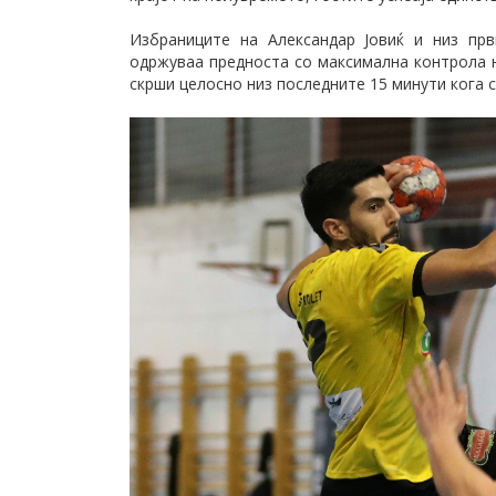
Избраниците на Александар Јовиќ и низ пр
одржуваа предноста со максимална контрола н
скрши целосно низ последните 15 минути кога се