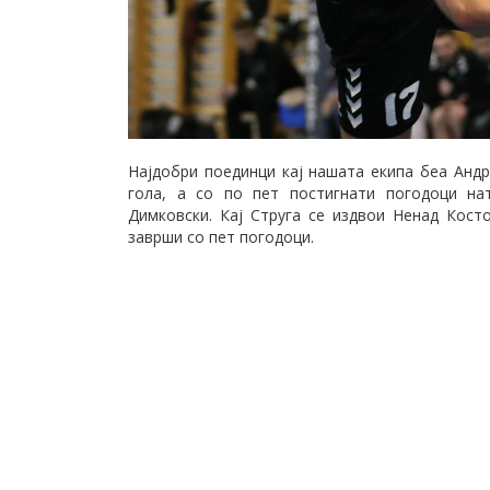
Најдобри поединци кај нашата екипа беа Андр
гола, а со по пет постигнати погодоци на
Димковски. Кај Струга се издвои Ненад Кост
заврши со пет погодоци.