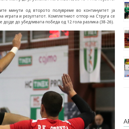
вите минути од второто полувреме во континуитет ја
а играта и резултатот. Комплетниот отпор на Струга се
 дојде до убедливата победа од 12 гола разлика (38-26).
А