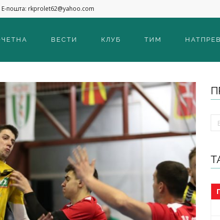
Е-пошта: rkprolet62@yahoo.com
ОЧЕТНА
ВЕСТИ
КЛУБ
ТИМ
НАТПРЕ
П
Т