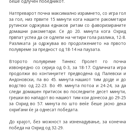
беше одлучен победникот.
Натпреварот почна максимално израмнето, со игра гол
за гол, низ првите 15 минути кога нашите ракометари
рутински одржуваа еднаков ритам со фаворизираните
домашни ракометари. Се до 20. минута кога Охрид
првпат успеа да се одлепи на четири гола разлика, 12-8.
Разликата ја одржуваа во продолжението на првото
полувреме за предност од 18-14 на паузата.
Второто полувреме Тинекс Пролет го почна
извонредно со серија од 0-3, за 18-17. Одличната игра
продолжи во континуитет предводена од Палевски и
Андоновски, па во 45. минута нашиот тим дојде и до
водство од 22-23. Во 49. минута потоа и 24-24, за да
следи домашен притисок во последните десет минути,
грешки во нападот во нашиот тим кои донесоа до 29-25
за Охрид во 57. минута по што веќе беше јасно дека
охриѓани ќе ја однесат победата.
До крајот, без можност за изненадување, за конечна
победа на Охрид од 32-29.