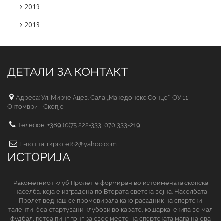
2019
2018
ДЕТАЛИ ЗА КОНТАКТ
Адреса: Ул. Мирче Ацев. Сала „Македонско Сонце“, ОУ 11
Октомври - Скопје
Телефон: +389 (0)75 222-333, 070 333-219
Е-пошта: rkprolet62@yahoo.com
ИСТОРИЈА
Ракометниот клуб Пролет е формиран во истоимената скопска
населба, која е изградена по Втората светска војна. Населбата
Пролет веднаш се промовирала како расадник на спортски
таленти, беа стартувани клубови во карате, кошарка, екипа во мал
фудбал, потоа пинг понг, за свое место на спортската мапа на ова