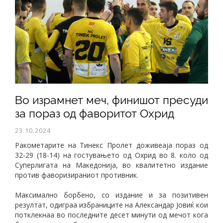
Во израмнет меч, финишот пресуди
за пораз од фаворитот Охрид
23.10.2024
Ракометарите на Тинекс Пролет доживеаја пораз од
32-29 (18-14) на гостувањето од Охрид во 8. коло од
Суперлигата на Македонија, во квалитетно издание
против фаворизираниот противник.
Максимално борбено, со издание и за позитивен
резултат, одиграа избраниците на Александар Јовиќ кои
потклекнаа во последните десет минути од мечот кога