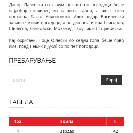
Давор Палевски со седум постигнати погодоци беше
најдобар поединец во нашиот табор, а шест гола
постигна Ласко Андоновски. Александар Василевски
запиша четири погодоци, а по два постигнаа Глигоров,
Шилегов, Димковски, Мохамед Таоуфик и Стојановски.
Кај охриѓани, Гоце Ојлески со седум гола беше прво
име, пред Пешиќ и Јукиќ со по пет погодоци.
ПРЕБАРУВАЊЕ
ТАБЕЛА
Поз.
Екипа
Б
1
Вардар
42