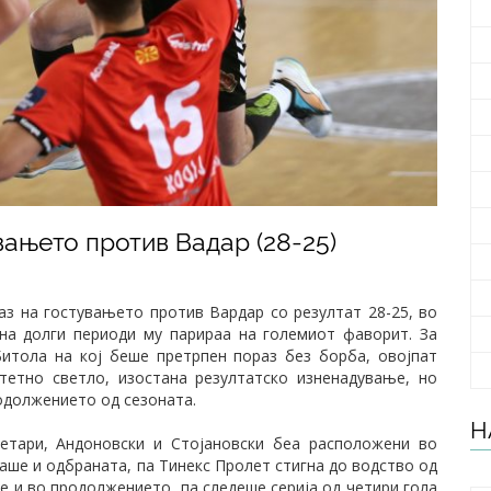
вањето против Вадар (28-25)
з на гостувањето против Вардар со резултат 28-25, во
 на долги периоди му парираа на големиот фаворит. За
итола на кој беше претрпен пораз без борба, овојпат
тетно светло, изостана резултатско изненадување, но
одолжението од сезоната.
Н
етари, Андоновски и Стојановски беа расположени во
аше и одбраната, па Тинекс Пролет стигна до водство од
ме и во продолжението, па следеше серија од четири гола