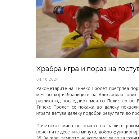
Храбра игра и пораз на госту
04.10.2024
Ракометарите на Тинекс Пролет претрпеа пора
меч во кој избраниците на Александар Јовиќ
разлика од последниот меч со Пелистер во Б
Тинекс Пролет се покажа во далеку поквали
играта ветува далеку подобри резултати во пр
Почетокот мина во знакот на нашите раком
почетните десетина минути, добро функционир
35. За жал, темпото не успеавме да го задржи