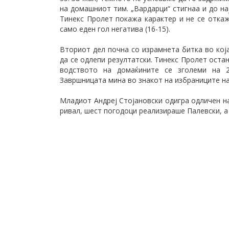
на домашниот тим. „Вардарци“ стигнаа и до на
Тинекс Пролет покажа карактер и не се откаж
само еден гол негатива (16-15).
Вториот дел почна со израмнета битка во кој
да се одлепи резултатски. Тинекс Пролет оста
водството на домаќините се зголеми на 
Завршницата мина во знакот на избраниците на 
Младиот Андреј Стојановски одигра одличен н
ривал, шест погодоци реализираше Палевски, а