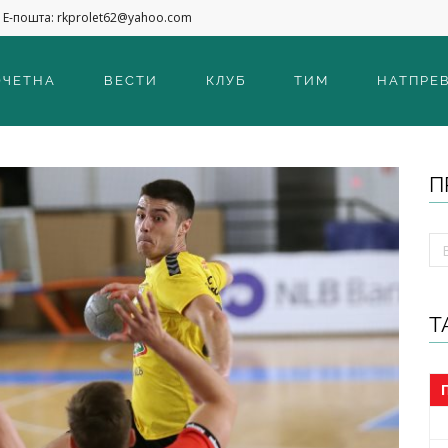
Е-пошта: rkprolet62@yahoo.com
ОЧЕТНА
ВЕСТИ
КЛУБ
ТИМ
НАТПРЕ
П
Т