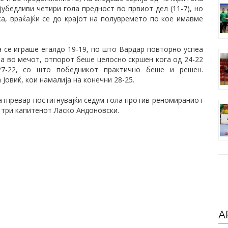
јубедливи четири гола предност во првиот дел (11-7), но
а, враќајќи се до крајот на полувремето по кое имавме
а се играше егалдо 19-19, по што Вардар повторно успеа
на во мечот, отпорот беше целосно скршен кога од 24-22
27-22, со што победникот практично беше и решен.
Јовиќ, кои намалија на конечни 28-25.
атпревар постигнувајќи седум гола против реномираниот
 три капитенот Ласко Андоновски.
А