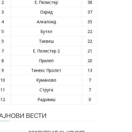
2
Е. Пелистер
38
3
Охрид
37
4
Алкалоид
35
5
Бутел
22
5
Тиквеш
22
7
Е. Пелистер 2
21
8
Прилеп
20
9
Тинекс Пролет
13
10
Куманово
7
11
Струга
7
12
Радовиш
0
АЈНОВИ ВЕСТИ