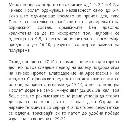
Мечот почна со водство на охриѓани од 1-0, 2-1 и 4-2, а
Тинекс Пролет одржуваше неизвесност само до 5-4.
Како што одминуваше времето во првиот дел, така
Пролет се потешко го наоѓаше патот до мрежата на
охридскиот состав. Домаќините беа доволно
квалитетни за да го искористат тоа, најпрвин се
одлепија на 9-5, а потоа дополнително ја зголемија
предноста до 16-10, резултат со кој се замина на
полувреме.
Охрид поведе со 17-10 на самиот почеток од вториот
дел, но потоа следеше период на далеку подобра игра
на Тинекс Пролет. Благодарение на Арсеновски и на
младиот Стојановски предноста на домашниот тим се
истопи, најпрвин стигнавме до 17-14, а нешто подоцна
Пролет дојде на само „минус два“ (22-20). За жал, тоа
беше се што ракометарите на Јовиќ успеаја да сторат
до крајот на мечот, ако се знае дека Охрид во
наредните минути со серија 4-0 повторно резултатски
се одлепи, трасирајќи си го патот до удобна победа
изразена со конечните 29-22.