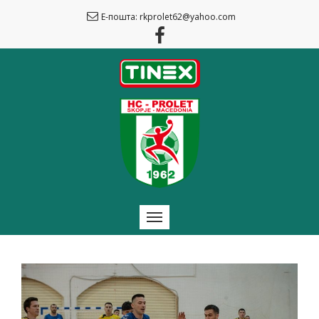
Е-пошта: rkprolet62@yahoo.com