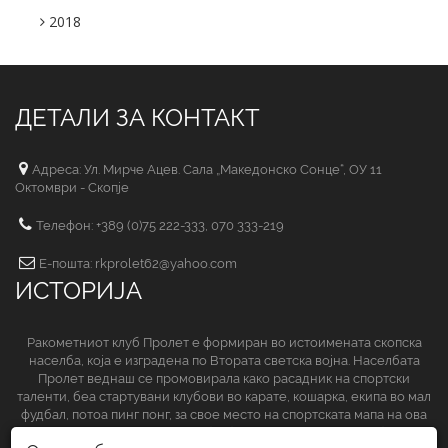
2018
ДЕТАЛИ ЗА КОНТАКТ
Адреса: Ул. Мирче Ацев. Сала „Македонско Сонце“, ОУ 11
Октомври - Скопје
Телефон: +389 (0)75 222-333, 070 333-219
Е-пошта: rkprolet62@yahoo.com
ИСТОРИЈА
Ракометниот клуб Пролет е формиран во истоимената скопска
населба, која е изградена по Втората светска војна. Населбата
Пролет веднаш се промовирала како расадник на спортски
таленти, беа стартувани клубови во карате, кошарка, екипа во мал
фудбал, потоа пинг понг, за свое место на спортската мапа на ова
спортско друштво да обезбеди и ракометниот клуб.