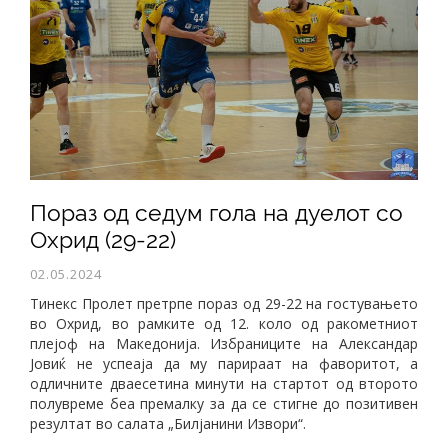
Пораз од седум гола на дуелот со
Охрид (29-22)
02.05.2024
Тинекс Пролет претрпе пораз од 29-22 на гостувањето
во Охрид, во рамките од 12. коло од ракометниот
плејоф на Македонија. Избраниците на Александар
Јовиќ не успеаја да му парираат на фаворитот, а
одличните дваесетина минути на стартот од второто
полувреме беа премалку за да се стигне до позитивен
резултат во салата „Билјанини Извори“.