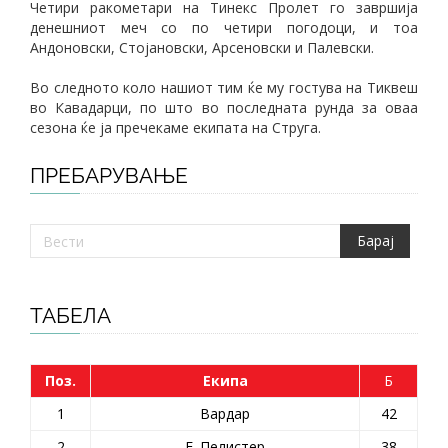
Четири ракометари на Тинекс Пролет го завршија
денешниот меч со по четири погодоци, и тоа
Андоновски, Стојановски, Арсеновски и Палевски.
Во следното коло нашиот тим ќе му гостува на Тиквеш
во Кавадарци, по што во последната рунда за оваа
сезона ќе ја пречекаме екипата на Струга.
ПРЕБАРУВАЊЕ
ТАБЕЛА
Поз.
Екипа
Б
1
Вардар
42
2
Е. Пелистер
38