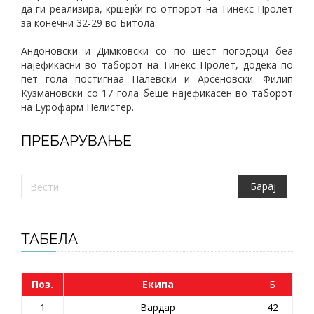
да ги реализира, кршејќи го отпорот на Тинекс Пролет
за конечни 32-29 во Битола.
Андоновски и Димковски со по шест погодоци беа
најефикасни во таборот на Тинекс Пролет, додека по
пет гола постигнаа Палевски и Арсеновски. Филип
Кузмановски со 17 гола беше најефикасен во таборот
на Еурофарм Пелистер.
ПРЕБАРУВАЊЕ
ТАБЕЛА
Поз.
Екипа
Б
1
Вардар
42