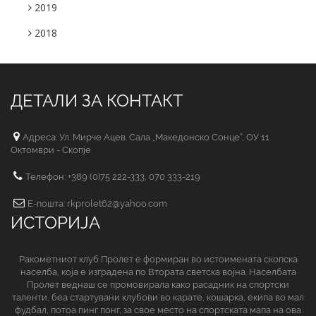
2019
2018
ДЕТАЛИ ЗА КОНТАКТ
Адреса: Ул. Мирче Ацев. Сала „Македонско Сонце“, ОУ 11
Октомври - Скопје
Телефон: +389 (0)75 222-333, 070 333-219
Е-пошта: rkprolet62@yahoo.com
ИСТОРИЈА
Ракометниот клуб Пролет е формиран во истоимената скопска
населба, која е изградена по Втората светска војна. Населбата
Пролет веднаш се промовирала како расадник на спортски
таленти, беа стартувани клубови во карате, кошарка, екипа во мал
фудбал, потоа пинг понг, за свое место на спортската мапа на ова