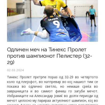
Одличен меч на Тинекс Пролет
против шампионот Пелистер (32-
29)
02.03.2024
Тинекс Пролет претрпе пораз од 32-29 во четвртото
коло од плејофот, во натпревар во кој нашиот тим се
покажа во одлично светло, но немаше среќа во
завршницата и во самиот финиш го загуби мечот.
Избраниците на Александар Јовиќ во долги периоди од
мечот целосно му парираа актуелниот шампион, кој во