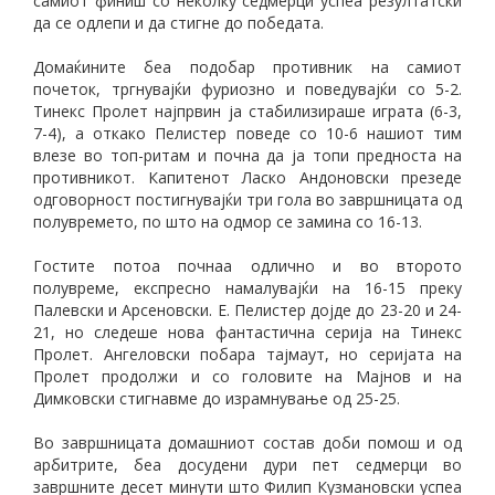
самиот финиш со неколку седмерци успеа резултатски
да се одлепи и да стигне до победата.
Домаќините беа подобар противник на самиот
почеток, тргнувајќи фуриозно и поведувајќи со 5-2.
Тинекс Пролет најпрвин ја стабилизираше играта (6-3,
7-4), а откако Пелистер поведе со 10-6 нашиот тим
влезе во топ-ритам и почна да ја топи предноста на
противникот. Капитенот Ласко Андоновски презеде
одговорност постигнувајќи три гола во завршницата од
полувремето, по што на одмор се замина со 16-13.
Гостите потоа почнаа одлично и во второто
полувреме, експресно намалувајќи на 16-15 преку
Палевски и Арсеновски. Е. Пелистер дојде до 23-20 и 24-
21, но следеше нова фантастична серија на Тинекс
Пролет. Ангеловски побара тајмаут, но серијата на
Пролет продолжи и со головите на Мајнов и на
Димковски стигнавме до израмнување од 25-25.
Во завршницата домашниот состав доби помош и од
арбитрите, беа досудени дури пет седмерци во
завршните десет минути што Филип Кузмановски успеа