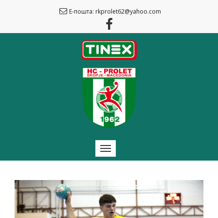
Е-пошта: rkprolet62@yahoo.com