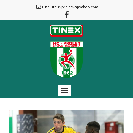
Е-пошта: rkprolet62@yahoo.com