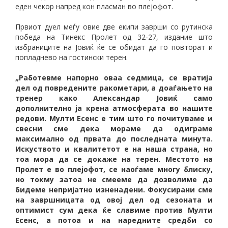
еден чекор напред кон пласман во плејофот.
Првиот дуел меѓу овие две екипи заврши со рутинска
победа на Тинекс Пролет од 32-27, издание што
избраниците на Јовиќ ќе се обидат да го повторат и
попладнево на гостински терен.
„Работевме напорно оваа седмица, се вратија
дел од повредените ракометари, а доаѓањето на
тренер како Александар Јовиќ само
дополнително ја крена атмосферата во нашите
редови. Мулти Есенс е тим што го почитуваме и
свесни сме дека мораме да одиграме
максимално од првата до последната минута.
Искуството и квалитетот е на наша страна, но
тоа мора да се докаже на терен. Местото на
Пролет е во плејофот, се наоѓаме многу блиску,
но токму затоа не смееме да дозволиме да
бидеме непријатно изненадени. Фокусирани сме
на завршницата од овој дел од сезоната и
оптимист сум дека ќе славиме против Мулти
Есенс, а потоа и на наредните средби со