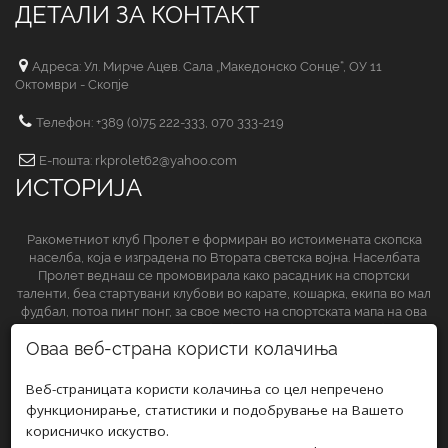
ДЕТАЛИ ЗА КОНТАКТ
Адреса: Ул. Мирче Ацев. Сала „Македонско Сонце“, ОУ 11
Октомври - Скопје
Телефон: +389 (0)75 222-333, 070 333-219
Е-пошта: rkprolet62@yahoo.com
ИСТОРИЈА
Ракометниот клуб Пролет е формиран во истоимената скопска
населба, која е изградена по Втората светска војна. Населбата
Пролет веднаш се промовирала како расадник на спортски
таленти, беа стартувани клубови во карате, кошарка, екипа во мал
фудбал, потоа пинг понг, за свое место на спортската мапа на ова
спортско друштво да обезбеди и ракометниот клуб.
Оваа веб-страна користи колачиња
СЛЕДЕТЕ НЀ НА
Веб-страницата користи колачиња со цел непречено
функционирање, статистики и подобрување на Вашето
корисничко искуство.