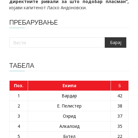
директните ривали за што подобар пласман“,
изјави капитенот Ласко Андоновски.
ПРЕБАРУВАЊЕ
ТАБЕЛА
Поз.
Екипа
Б
1
Вардар
42
2
Е. Пелистер
38
3
Охрид
37
4
Алкалоид
35
5
Бутел
22