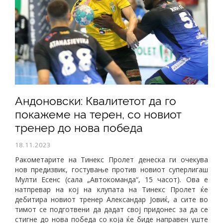
Андоновски: Квалитетот да го
покажеме на терен, со новиот
тренер до нова победа
18.11.2023
Ракометарите на Тинекс Пролет денеска ги очекува
нов предизвик, гостување против новиот суперлигаш
Мулти Есенс (сала „Автокоманда“, 15 часот). Ова е
натпревар на кој на клупата на Тинекс Пролет ќе
дебитира новиот тренер Александар Јовиќ, а сите во
тимот се подготвени да дадат свој придонес за да се
стигне до нова победа со која ќе биде направен уште