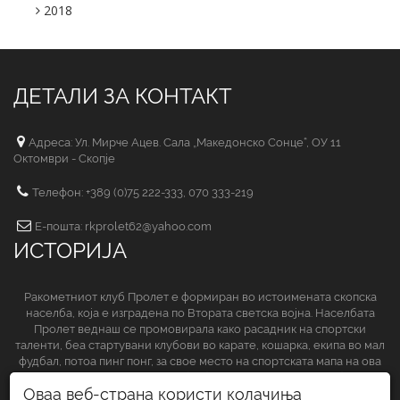
2018
ДЕТАЛИ ЗА КОНТАКТ
Адреса: Ул. Мирче Ацев. Сала „Македонско Сонце“, ОУ 11
Октомври - Скопје
Телефон: +389 (0)75 222-333, 070 333-219
Е-пошта: rkprolet62@yahoo.com
ИСТОРИЈА
Ракометниот клуб Пролет е формиран во истоимената скопска
населба, која е изградена по Втората светска војна. Населбата
Пролет веднаш се промовирала како расадник на спортски
таленти, беа стартувани клубови во карате, кошарка, екипа во мал
фудбал, потоа пинг понг, за свое место на спортската мапа на ова
спортско друштво да обезбеди и ракометниот клуб.
Оваа веб-страна користи колачиња