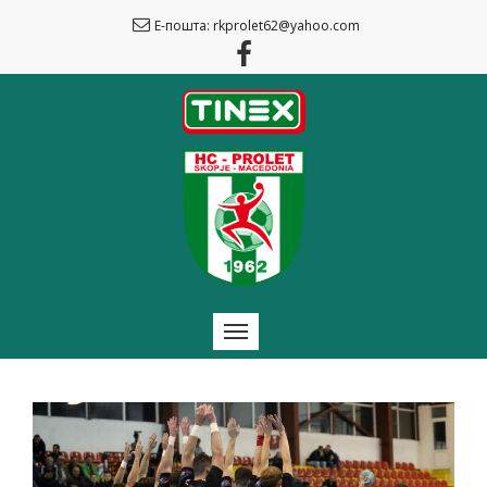
Е-пошта: rkprolet62@yahoo.com