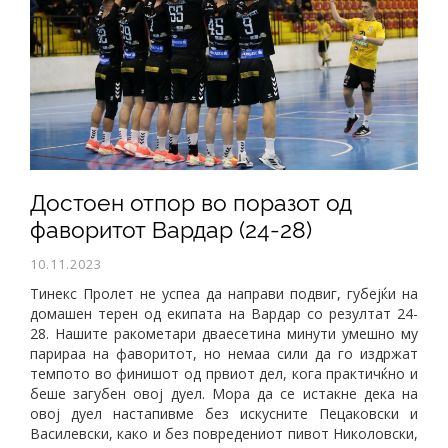
Достоен отпор во поразот од
фаворитот Вардар (24-28)
10.11.2023
Тинекс Пролет не успеа да направи подвиг, губејќи на
домашен терен од екипата на Вардар со резултат 24-
28. Нашите ракометари дваесетина минути умешно му
парираа на фаворитот, но немаа сили да го издржат
темпото во финишот од првиот дел, кога практичќно и
беше загубен овој дуел. Мора да се истакне дека на
овој дуел настапивме без искусните Пецаковски и
Василевски, како и без повредениот пивот Николовски,