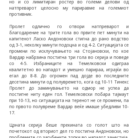
но и со лимитиран ростер во големи делови од
натпреварот целосно му париравме на големиот
противник.
Пролет одлично го отвори натпреварот и
благодарение на трите гола во првите пет минути на
капитенот Ласко Андоновски стигна до рано водство
од 3-1, неколку минути подоцна и од 4-2. Ситуацијата се
промени по исклучувањето на Стојановски, по кое
Вардар набрзина постигна три гола во серија и поведе
со 4-5. Избраниците на Темелковски одиграа
квалитетно во нападот и умешно парираа, играјќи во
егал до 8-8. До огромен пад дојде во последните
десетина минути од полувремето, кога од 10-11 Тинекс
Пролет до заминувањето на одмор не успеа да
постигне ниту еден гол. Темелковски побара тајмаут
при 10-13, но ситуацијата на теренот не се промени, па
по првото полувреме Вардар веќе имаше убедливи 10-
17.
Црната серија беше прекината со голот што на
почетокот од вториот дел го постигна Андоновски, но
проблемите со загубените топки во нападот зачестија,