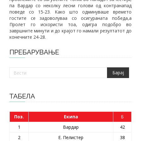
па Вардар со неколку лесни голови од контранапад
поведе со 15-23. Како што одминуваше времето
гостите се задоволуваа со осигураната победа,а
Пролет го искористи тоа, одигра подобро во
завршните минути и до крајот го намали резултатот до
конечните 24-28.
ПРЕБАРУВАЊЕ
ТАБЕЛА
Поз.
Екипа
Б
1
Вардар
42
2
Е. Пелистер
38