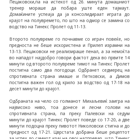
Пецаковски,па на истекот од 26. минута домашниот
тренер мораше да побара уште еден тајмаут.
Домаќините успеаја да ја консолидираат играта до
крајот на полувремето, по што на одмор се замина со
водство на Тинекс Пролет од 11-13.
Второто полувреме го почнавме со играч повеќе, но
предноста не беше искористена и Прилеп израмни на
13-13. Пецаковски не реализираше пенал, а за немоќта
во нападот најдобро говори фактот дека во првите 14
минути од второто полувреме тимот на Тинекс Пролет
постигна само два погодоци. Одбранет седмерец на
спротивната страна имаше и Петковски, а Димов
постигна важен гол од крило за водство од 17-18 на
десет минути до крајот.
Одбраната на чело со голманот Михаљевиќ заигра на
највисоко ниво, тоа донесе и лесни голови на
спротивната страна, па преку Палевски на седум
минути до крајот Тинекс Пролет поведе со 17-20, а две
минути подоцна преку пивотот Николовски стигна и до
предност од 17-21. Цврстата добрана беше рецептот
за успех до самиот крај на овој натпревар, што Тинекс