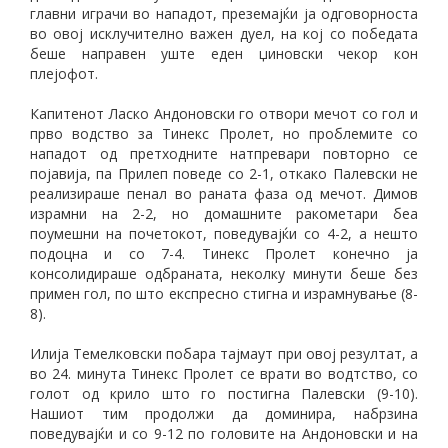
главни играчи во нападот, преземајќи ја одговорноста
во овој исклучително важен дуел, на кој со победата
беше направен уште еден џиновски чекор кон
плејофот.
Капитенот Ласко Андоновски го отвори мечот со гол и
прво водство за Тинекс Пролет, но проблемите со
нападот од претходните натпревари повторно се
појавија, па Прилеп поведе со 2-1, откако Палевски не
реализираше пенал во раната фаза од мечот. Димов
израмни на 2-2, но домашните ракометари беа
поумешни на почетокот, поведувајќи со 4-2, а нешто
подоцна и со 7-4. Тинекс Пролет конечно ја
консолидираше одбраната, неколку минути беше без
примен гол, по што експресно стигна и израмнување (8-
8).
Илија Темелковски побара тајмаут при овој резултат, a
во 24. минута Тинекс Пролет се врати во водтство, со
голот од крило што го постигна Палевски (9-10).
Нашиот тим продолжи да доминира, набрзина
поведувајќи и со 9-12 по головите на Андоновски и на