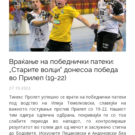
Враќање на победнички патеки:
„Старите волци“ донесоа победа
во Прилеп (19-22)
27.10.2023
Тинекс Пролет успешно се врати на победнички патеки
под водство на Илија Темелковски, славејќи на
важното гостување против Прилеп со 19-22. Нашиот
тим одигра одлична одбрана, покривајќи ги со тоа
слабите периоди во нападот, го контролираше
резултатот во голем дел од мечот и заслужено стигна
до бодовите. Искусните Пецаковски и Андоновски беа