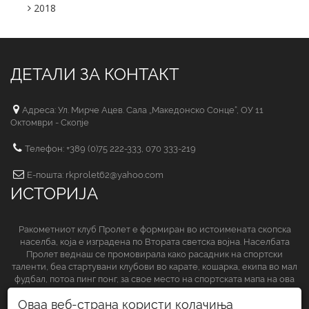
2018
ДЕТАЛИ ЗА КОНТАКТ
Адреса: Ул. Мирче Ацев. Сала „Македонско Сонце“, ОУ 11
Октомври - Скопје
Телефон: +389 (0)75 222-333, 070 333-219
Е-пошта: rkprolet62@yahoo.com
ИСТОРИЈА
Ракометниот клуб Пролет е формиран во истоимената скопска
населба, која е изградена по Втората светска војна. Населбата
Пролет веднаш се промовирала како расадник на спортски
таленти, беа стартувани клубови во карате, кошарка, екипа во мал
фудбал, потоа пинг понг, за свое место на спортската мапа на ова
спортско друштво да обезбеди и ракометниот клуб.
Оваа веб-страна користи колачиња