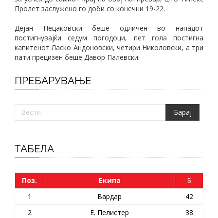
Пролет заслужено го доби со конечни 19-22.
Дејан Пецаковски беше одличен во нападот
постигнувајќи седум погодоци, пет гола постигна
капитенот Ласко Андоновски, четири Николовски, а три
пати прецизен беше Давор Палевски.
ПРЕБАРУВАЊЕ
ТАБЕЛА
Поз.
Екипа
Б
1
Вардар
42
2
Е. Пелистер
38