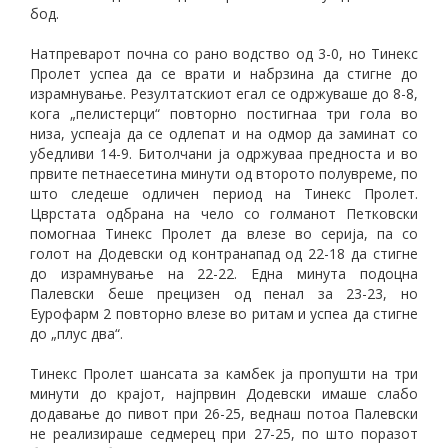
бод.
Натпреварот почна со рано водство од 3-0, но Тинекс
Пролет успеа да се врати и набрзина да стигне до
израмнување. Резултатскиот егал се одржуваше до 8-8,
кога „пелистерци“ повторно постигнаа три гола во
низа, успеаја да се одлепат и на одмор да заминат со
убедливи 14-9. Битолчани ја одржуваа предноста и во
првите петнаесетина минути од второто полувреме, по
што следеше одличен период на Тинекс Пролет.
Цврстата одбрана на чело со голманот Петковски
помогнаа Тинекс Пролет да влезе во серија, па со
голот на Додевски од контранапад од 22-18 да стигне
до израмнување на 22-22. Една минута подоцна
Палевски беше прецизен од пенал за 23-23, но
Еурофарм 2 повторно влезе во ритам и успеа да стигне
до „плус два“.
Тинекс Пролет шансата за камбек ја пропушти на три
минути до крајот, најпрвин Додевски имаше слабо
додавање до пивот при 26-25, веднаш потоа Палевски
не реализираше седмерец при 27-25, по што поразот