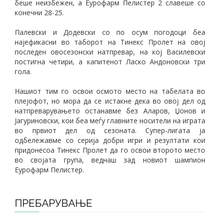
беше неизбежен, а Еурофарм Пелистер 2 славеше со
конечни 28-25.
Палевски и Додевски со по осум погодоци беа
најефикасни во таборот на Тинекс Пролет на овој
последен овосезонски натпревар, на кој Василевски
постигна четири, а капитенот Ласко Андоновски три
гола.
Нашиот тим го освои осмото место на табелата во
плејофот, но мора да се истакне дека во овој дел од
натпреварувањето останавме без Аларов, Џонов и
Јагуриновски, кои беа меѓу главните носители на играта
во првиот дел од сезоната. Супер-лигата ја
одбележавме со серија добри игри и резултати кои
придонесоа Тинекс Пролет да го освои второто место
во својата група, веднаш зад новиот шампион
Еурофарм Пелистер.
ПРЕБАРУВАЊЕ