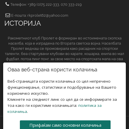
Телефон: +389 (0)75 222-333, 070 333-219
Е-пошта: rkprolet62@yahoo.com
ИСТОРИЈА
Ракометниот клуб Пролет е формиран во истоимената скопска
населба, која е изградена по Втората светска војна. Населбата
Пролет веднаш се промовирала како расадник на спортски
таленти, беа стартувани клубови во карате, кошарка, екипа во мал
фудбал, потоа пинг понг, за свое место на спортската мапа на ова
спортско друштво да обезбеди и ракометниот клуб.
Оваа веб-страна користи колачиња
СЛЕДЕТЕ НЀ НА
Веб-страницата користи колачиња со цел непречено
функционирање, статистики и подобрување на Вашето
корисничко искуство.
Кликнете на следниот линк со цел да се информирате за
тоа како ги користиме колачињата:
политика за
колачиња
.
Прифаќам само основни колачиња
АВТОРСКИ ПРАВА © 2018 РК ПРОЛЕТ