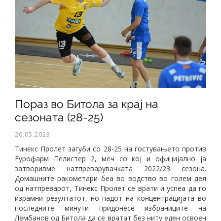
Пораз во Битола за крај на
сезоната (28-25)
26.05.2023
Тинекс Пролет загуби со 28-25 на гостувањето против
Еурофарм Пелистер 2, меч со кој и официјално ја
затворивме натпреварувачката 2022/23 сезона.
Домашните ракометари беа во водство во голем дел
од натпреварот, Тинекс Пролет се врати и успеа да го
израмни резултатот, но падот на концентрацијата во
последните минути придонесе избраниците на
Лембанов од Битола да се вратат без ниту еден освоен