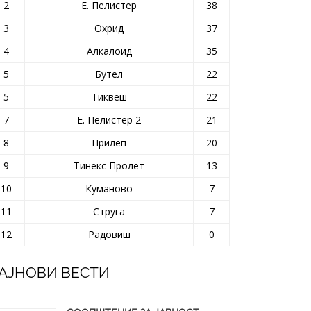
2
Е. Пелистер
38
3
Охрид
37
4
Алкалоид
35
5
Бутел
22
5
Тиквеш
22
7
Е. Пелистер 2
21
8
Прилеп
20
9
Тинекс Пролет
13
10
Куманово
7
11
Струга
7
12
Радовиш
0
АЈНОВИ ВЕСТИ