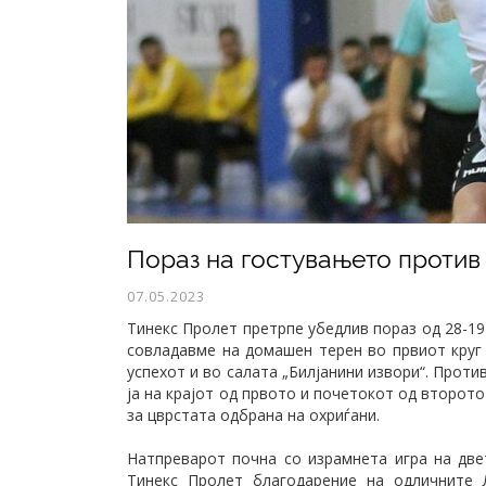
Пораз на гостувањето против 
07.05.2023
Тинекс Пролет претрпе убедлив пораз од 28-1
совладавме на домашен терен во првиот круг
успехот и во салата „Билјанини извори“. Прот
ја на крајот од првото и почетокот од второто
за цврстата одбрана на охриѓани.
Натпреварот почна со израмнета игра на двет
Тинекс Пролет благодарение на одличните 