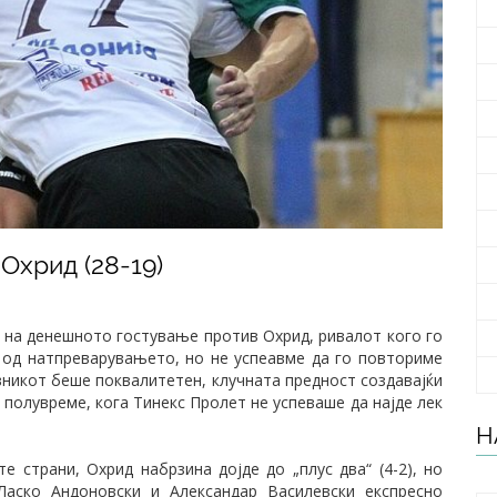
Охрид (28-19)
9 на денешното гостување против Охрид, ривалот кого го
 од натпреварувањето, но не успеавме да го повториме
ивникот беше поквалитетен, клучната предност создавајќи
 полувреме, кога Тинекс Пролет не успеваше да најде лек
Н
е страни, Охрид набрзина дојде до „плус два“ (4-2), но
Ласко Андоновски и Александар Василевски експресно