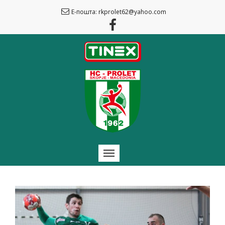
Е-пошта: rkprolet62@yahoo.com