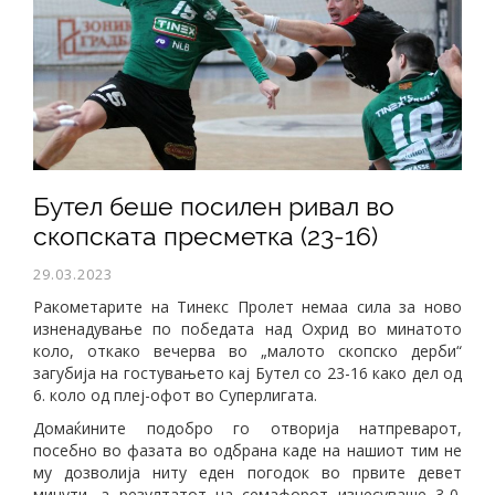
Бутел беше посилен ривал во
скопската пресметка (23-16)
29.03.2023
Ракометарите на Тинекс Пролет немаа сила за ново
изненадување по победата над Охрид во минатото
коло, откако вечерва во „малото скопско дерби“
загубија на гостувањето кај Бутел со 23-16 како дел од
6. коло од плеј-офот во Суперлигата.
Домаќините подобро го отворија натпреварот,
посебно во фазата во одбрана каде на нашиот тим не
му дозволија ниту еден погодок во првите девет
минути, а резултатот на семафорот изнесуваше 3-0.