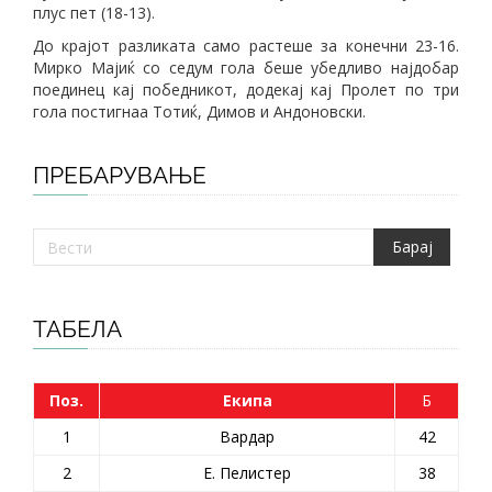
плус пет (18-13).
До крајот разликата само растеше за конечни 23-16.
Мирко Мајиќ со седум гола беше убедливо најдобар
поединец кај победникот, додекај кај Пролет по три
гола постигнаа Тотиќ, Димов и Андоновски.
ПРЕБАРУВАЊЕ
ТАБЕЛА
Поз.
Екипа
Б
1
Вардар
42
2
Е. Пелистер
38