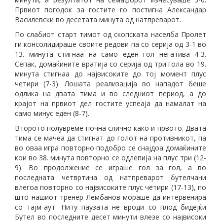
Првиот погодок за гостите го постигна Александар
Василевски во десетата минута од натпреварот.
По слабиот старт тимот од скопската населба Пролет
ги консолидираше своите редови па со серија од 3-1 во
13. минута стигнаа на само еден гол негатива 4-3.
Сепак, домаќините вратија со серија од три гола во 19.
минута стигнаа до највисоките до тој момент плус
четири (7-3). Лошата реализација во нападот беше
одлика на двата тима и во следниот период, а до
крајот на првиот дел гостите успеаја да намалат на
само минус еден (8-7).
Второто полувреме почна слично како и првото. Двата
тима се мачеа да стигнат до голот на противникот, па
во оваа игра повторно подобро се снајдоа домаќините
кои во 38. минута повторно се одлепија на плус три (12-
9). Во продолжение се играше гол за гол, а во
последната четвртина од натпреварот бутелчани
влегоа повторно со највисоките плус четири (17-13), по
што нашиот тренер Лембанов мораше да интервенира
со тајм-аут. Ниту паузата не вроди со плод бидејќи
Бутел во последните десет минути влезе со највисоки