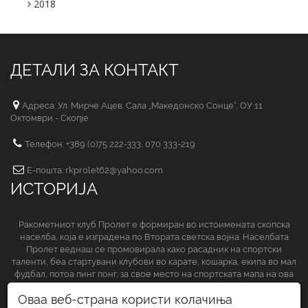
2018
ДЕТАЛИ ЗА КОНТАКТ
Адреса: Ул. Мирче Ацев. Сала „Македонско Сонце“, ОУ 11
Октомври - Скопје
Телефон: +389 (0)75 222-333, 070 333-219
Е-пошта: rkprolet62@yahoo.com
ИСТОРИЈА
Ракометниот клуб Пролет е формиран во истоимената скопска
населба, која е изградена по Втората светска војна. Населбата
Пролет веднаш се промовирала како расадник на спортски
таленти, беа стартувани клубови во карате, кошарка, екипа во мал
фудбал, потоа пинг понг, за свое место на спортската мапа на ова
спортско друштво да обезбеди и ракометниот клуб.
Оваа веб-страна користи колачиња
СЛЕДЕТЕ НЀ НА