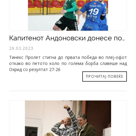
Капитенот Андоновски донесе победа против Охрид (27-26)
26.03.2023
Тинекс Пролет стигна до првата победа во плеј-офот
откако во петото коло по голема борба славеше над
Охрид со резултат 27-26
ПРОЧИТАЈ ПОВЕЌЕ