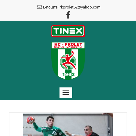
Е-пошта: rkprolet62@yahoo.com