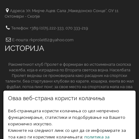
Адреса: Ул. Мирче Ацев. Сала „Македонско Сонце“, ОУ 11
Октомври - Скопје
Телефон: +389 (0)75 222-333, 070 333-219
Е-пошта: rkprolet62@yahoo.com
ИСТОРИЈА
Ракометниот клуб Пролет е формиран во истоимената скопска
населба, која е изградена по Втората светска војна. Населбата
Пролет веднаш се промовирала како расадник на спортски
таленти, беа стартувани клубови во карате, кошарка, екипа во мал
фудбал, потоа пинг понг, за свое место на спортската мапа на ова
спортско друштво да обезбеди и ракометниот клуб.
Оваа веб-страна користи колачиња
СЛЕДЕТЕ НЀ НА
Веб-страницата користи колачиња со цел непречено
функционирање, статистики и подобрување на Вашето
корисничко искуство.
Кликнете на следниот линк со цел да се информирате за
тоа како ги користиме колачињата:
политика за