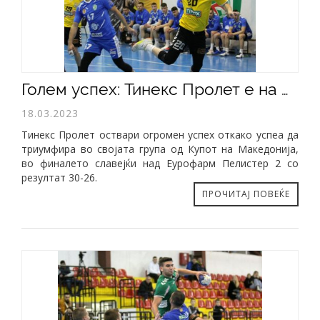
Голем успех: Тинекс Пролет е на фајналфор турнирот во Купот на Македонија
18.03.2023
Тинекс Пролет оствари огромен успех откако успеа да
триумфира во својата група од Купот на Македонија,
во финалето славејќи над Еурофарм Пелистер 2 со
резултат 30-26.
ПРОЧИТАЈ ПОВЕЌЕ