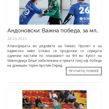
Андоновски: Важна победа, за младите да видат дека можат да играат против сите и да победуваат
28.03.2023
Атмосферата во редовите на Тинкес Пролет е на
највисоко ниво откако се продолжи со серијата
одлични настапи по пласманот на Ф4 во Купот на
Макеоднија беше забележана и првата плеј-оф победа
на домашен терен против Охрид.
ПРОЧИТАЈ ПОВЕЌЕ