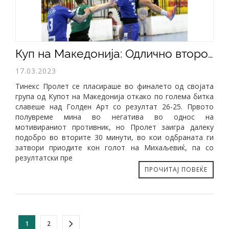
Куп на Македонија: Одлично второ полувреме и победа над Голден Арт (26-25)
17.03.2023
Тинекс Пролет се пласираше во финалето од својата
група од Купот на Македонија откако по голема битка
славеше над Голден Арт со резултат 26-25. Првото
полувреме мина во негатива во однос на
мотивираниот противник, но Пролет заигра далеку
подобро во вторите 30 минути, во кои одбраната ги
затвори приодите кон голот на Михаљевиќ, па со
резултатски пре
ПРОЧИТАЈ ПОВЕЌЕ
1
2