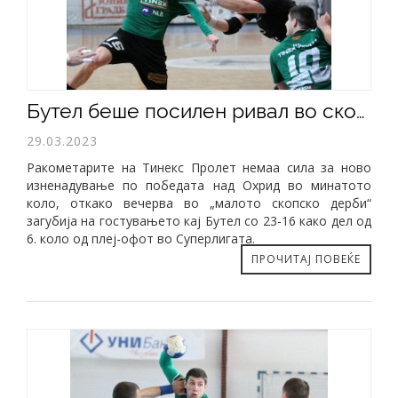
Бутел беше посилен ривал во скопската пресметка (23-16)
29.03.2023
Ракометарите на Тинекс Пролет немаа сила за ново
изненадување по победата над Охрид во минатото
коло, откако вечерва во „малото скопско дерби“
загубија на гостувањето кај Бутел со 23-16 како дел од
6. коло од плеј-офот во Суперлигата.
ПРОЧИТАЈ ПОВЕЌЕ