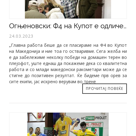
Огњеновски: Ф4 на Купот е одличен резултат, Пролет чекори сигурно по зацртаниот пат
24.03.2023
„Главна работа беше да се пласираме на Ф4 во Купот
на Македонија и ние тоа го остваривме. Сега желба ни
е да забележиме неколку победи на домашен терен во
плејофот, уште еднаш да покажеме дека со квалитетна
работа и со млади македонски ракометари може да се
стигне до позитивен резултат. Ќе бидеме прв орев за
сите екипи, јас искрено верувам во трене
ПРОЧИТАЈ ПОВЕЌЕ