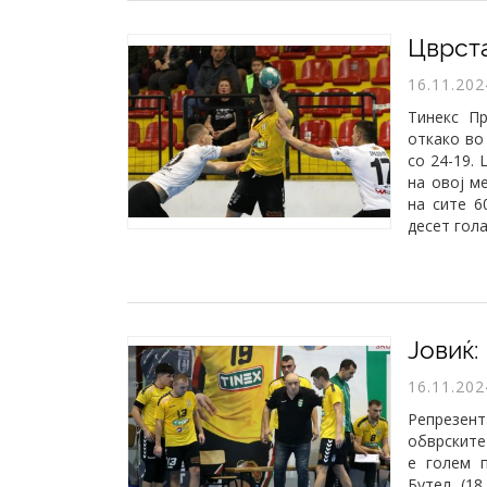
16.11.202
Тинекс П
откако во
со 24-19.
на овој м
на сите 6
десет гол
16.11.202
Репрезен
обврските
е голем 
Бутел (18