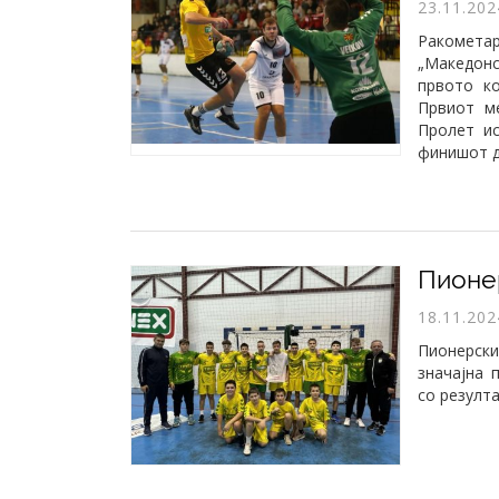
23.11.202
Ракомета
„Македон
првото ко
Првиот м
Пролет ис
финишот да
18.11.202
Пионерски
значајна 
со резулта