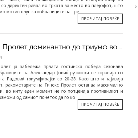
 со директен ривал во трката за место во плејофот, што
амо мотив плус за избраниците на тре
ПРОЧИТАЈ ПОВЕЌЕ
Тинекс Пролет доминантно до триумф во Радовиш (20-28)
4
ролет ја забележа првата гостинска победа сезонава
браниците на Александар Јовиќ рутински се справија со
та Радовиќ триумфирајќи со 20-28. Како што и најавија
т, ракометарите на Тинекс Пролет останаа максимално
и, во ниту еден момент не го потценија противникот и
озможи од самиот почеток да го ко
ПРОЧИТАЈ ПОВЕЌЕ