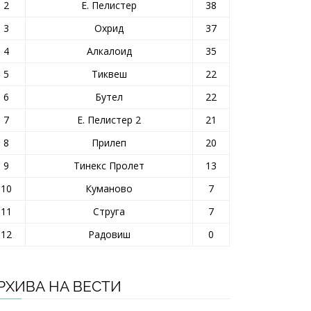
2
Е. Пелистер
38
3
Охрид
37
4
Алкалоид
35
5
Тиквеш
22
6
Бутел
22
7
Е. Пелистер 2
21
8
Прилеп
20
9
Тинекс Пролет
13
10
Куманово
7
11
Струга
7
12
Радовиш
0
РХИВА НА ВЕСТИ