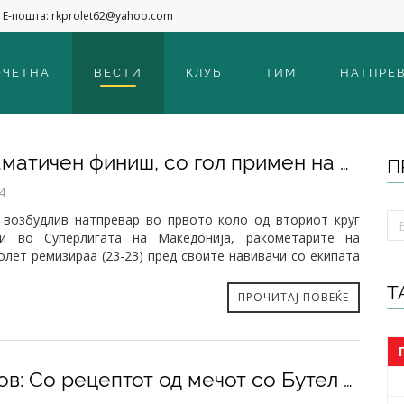
Е-пошта: rkprolet62@yahoo.com
ОЧЕТНА
ВЕСТИ
КЛУБ
ТИМ
НАТПРЕ
Во драматичен финиш, со гол примен на осум секунди пред крајот, испуштена победа над Прилеп (23-23)
П
4
о возбудлив натпревар во првото коло од вториот круг
ри во Суперлигата на Македонија, ракометарите на
олет ремизираа (23-23) пред своите навивачи со екипата
.
Т
ПРОЧИТАЈ ПОВЕЌЕ
Шилегов: Со рецептот од мечот со Бутел по триумф и над Прилеп