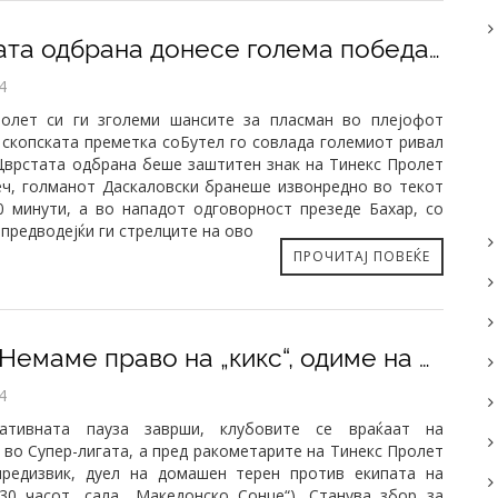
Цврстата одбрана донесе голема победа над Бутел (24-19)
4
ролет си ги зголеми шансите за пласман во плејофот
 скопската преметка соБутел го совлада големиот ривал
 Цврстата одбрана беше заштитен знак на Тинекс Пролет
еч, голманот Даскаловски бранеше извонредно во текот
0 минути, а во нападот одговорност презеде Бахар, со
апредводејќи ги стрелците на ово
ПРОЧИТАЈ ПОВЕЌЕ
Јовиќ: Немаме право на „кикс“, одиме на победа против Бутел
4
тативната пауза заврши, клубовите се враќаат на
 во Супер-лигата, а пред ракометарите на Тинекс Пролет
предизвик, дуел на домашен терен против екипата на
.30 часот, сала „Македонско Сонце“). Станува збор за