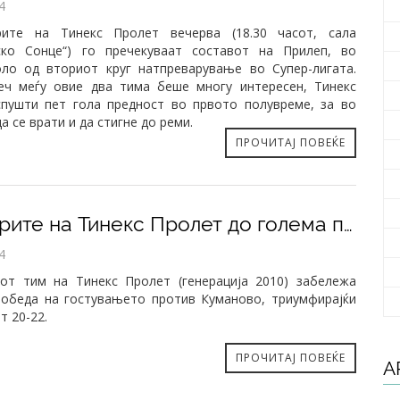
4
рите на Тинекс Пролет вечерва (18.30 часот, сала
ско Сонце“) го пречекуваат составот на Прилеп, во
ло од вториот круг натпреварување во Супер-лигата.
еч меѓу овие два тима беше многу интересен, Тинекс
пушти пет гола предност во првото полувреме, за во
 се врати и да стигне до реми.
ПРОЧИТАЈ ПОВЕЌЕ
Пионерите на Тинекс Пролет до голема победа во Куманово
4
от тим на Тинекс Пролет (генерација 2010) забележа
победа на гостувањето против Куманово, триумфирајќи
т 20-22.
ПРОЧИТАЈ ПОВЕЌЕ
А