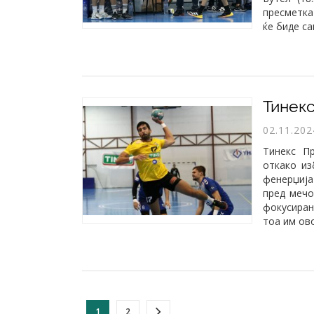
пресметка
ќе биде с
02.11.202
Тинекс П
откако из
фенерџија
пред мечо
фокусиран
тоа им ов
1
2