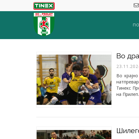
П
23.11.202
​Во крајн
натпрева
Тинекс Пр
на Прилеп