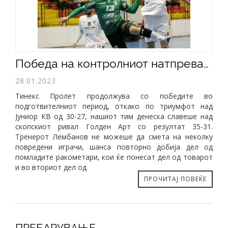
Победа на контролниот натпревар против Голден Арт (35-31)
28.01.2023
Тинекс Пролет продолжува со победите во
подготвителниот период, откако по триумфот над
Јуниор КВ од 30-27, нашиот тим денеска славеше над
скопскиот ривал Голден Арт со резултат 35-31.
Тренерот Лембанов не можеше да смета на неколку
повредени играчи, шанса повторно добија дел од
помладите ракометари, кои ќе понесат дел од товарот
и во вториот дел од
ПРОЧИТАЈ ПОВЕЌЕ
ПРЕБАРУВАЊЕ