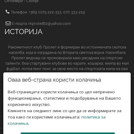
Октомври - Скопје
Телефон: +389 (0)75 222-333, 070 333-219
Е-пошта: rkprolet62@yahoo.com
ИСТОРИЈА
Ракометниот клуб Пролет е формиран во истоимената скопска
населба, која е изградена по Втората светска војна. Населбата
Пролет веднаш се промовирала како расадник на спортски
таленти, беа стартувани клубови во карате, кошарка, екипа во мал
фудбал, потоа пинг понг, за свое место на спортската мапа на ова
спортско друштво да обезбеди и ракометниот клуб.
Оваа веб-страна користи колачиња
СЛЕДЕТЕ НЀ НА
Веб-страницата користи колачиња со цел непречено
функционирање, статистики и подобрување на Вашето
корисничко искуство.
Кликнете на следниот линк со цел да се информирате за
тоа како ги користиме колачињата:
политика за
колачиња
.