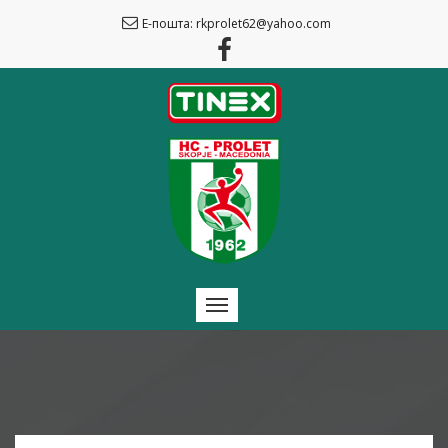
Е-пошта: rkprolet62@yahoo.com