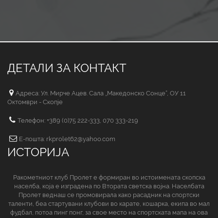
ДЕТАЛИ ЗА КОНТАКТ
Адреса: Ул. Мирче Ацев. Сала „Македонско Сонце“, ОУ 11
Октомври - Скопје
Телефон: +389 (0)75 222-333, 070 333-219
Е-пошта: rkprolet62@yahoo.com
ИСТОРИЈА
Ракометниот клуб Пролет е формиран во истоимената скопска
населба, која е изградена по Втората светска војна. Населбата
Пролет веднаш се промовирала како расадник на спортски
таленти, беа стартувани клубови во карате, кошарка, екипа во мал
фудбал, потоа пинг понг, за свое место на спортската мапа на ова