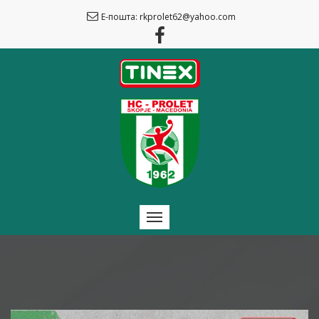
Е-пошта: rkprolet62@yahoo.com