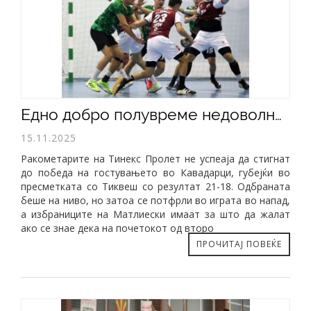
​Едно добро полувреме недоволно за триумф во Кавадарци
15.11.2025
Ракометарите на Тинекс Пролет не успеаја да стигнат
до победа на гостувањето во Кавадарци, губејќи во
пресметката со Тиквеш со резултат 21-18. Одбраната
беше на ниво, но затоа се потфрли во играта во напад,
а избраниците на Матлиески имаат за што да жалат
ако се знае дека на почетокот од второ
ПРОЧИТАЈ ПОВЕЌЕ