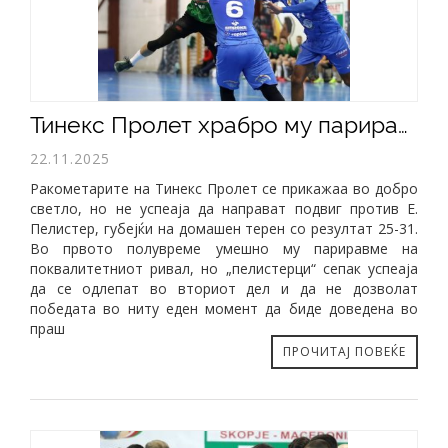
Тинекс Пролет храбро му парирашe едно полувреме на шампионот
22.11.2025
Ракометарите на Тинекс Пролет се прикажаа во добро
светло, но не успеаја да направат подвиг против Е.
Пелистер, губејќи на домашен терен со резултат 25-31.
Во првото полувреме умешно му париравме на
поквалитетниот ривал, но „пелистерци“ сепак успеаја
да се одлепат во вториот дел и да не дозволат
победата во ниту еден момент да биде доведена во
праш
ПРОЧИТАЈ ПОВЕЌЕ