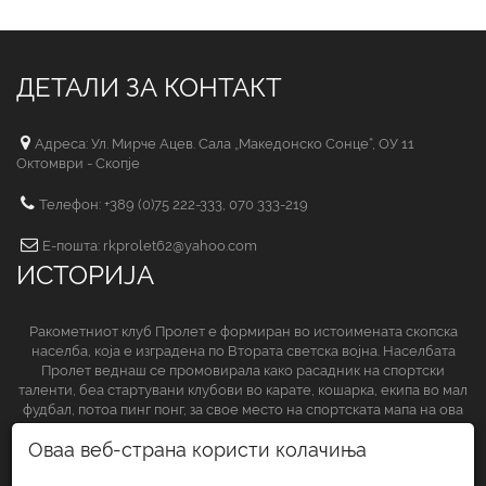
ДЕТАЛИ ЗА КОНТАКТ
Адреса: Ул. Мирче Ацев. Сала „Македонско Сонце“, ОУ 11
Октомври - Скопје
Телефон: +389 (0)75 222-333, 070 333-219
Е-пошта: rkprolet62@yahoo.com
ИСТОРИЈА
Ракометниот клуб Пролет е формиран во истоимената скопска
населба, која е изградена по Втората светска војна. Населбата
Пролет веднаш се промовирала како расадник на спортски
таленти, беа стартувани клубови во карате, кошарка, екипа во мал
фудбал, потоа пинг понг, за свое место на спортската мапа на ова
спортско друштво да обезбеди и ракометниот клуб.
Оваа веб-страна користи колачиња
СЛЕДЕТЕ НЀ НА