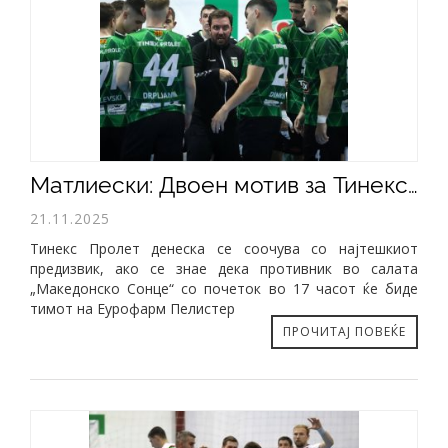
Матлиески: Двоен мотив за Тинекс Пролет на дуелот со шампионот
21.11.2025
Тинекс Пролет денеска се соочува со најтешкиот
предизвик, ако се знае дека противник во салата
„Македонско Сонце“ со почеток во 17 часот ќе биде
тимот на Еурофарм Пелистер
ПРОЧИТАЈ ПОВЕЌЕ