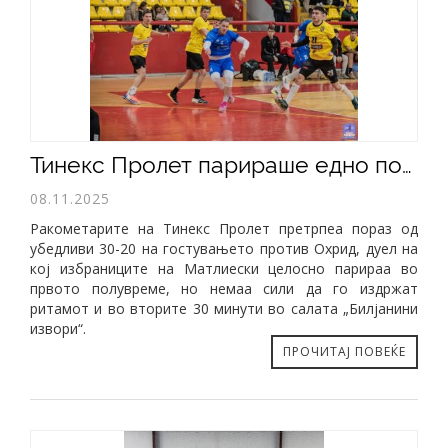
Тинекс Пролет парираше едно полувреме на силниот Охрид
08.11.2025
Ракометарите на Тинекс Пролет претрпеа пораз од
убедливи 30-20 на гостувањето против Охрид, дуел на
кој избраниците на Матлиески целосно парираа во
првото полувреме, но немаа сили да го издржат
ритамот и во вторите 30 минути во салата „Билјанини
извори“.
ПРОЧИТАЈ ПОВЕЌЕ