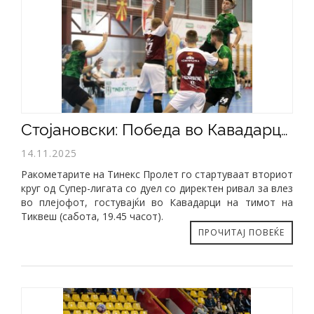
Стојановски: Победа во Кавадарци може да ни донесе многу
14.11.2025
Ракометарите на Тинекс Пролет го стартуваат вториот
круг од Супер-лигата со дуел со директен ривал за влез
во плејофот, гостувајќи во Кавадарци на тимот на
Тиквеш (сабота, 19.45 часот).
ПРОЧИТАЈ ПОВЕЌЕ