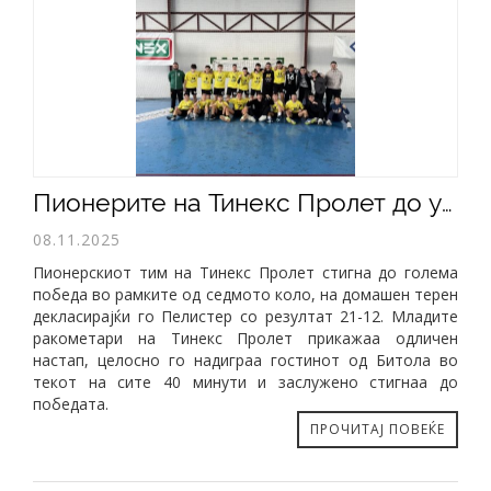
Пионерите на Тинекс Пролет до убедлив триумф над Пелистер
08.11.2025
Пионерскиот тим на Тинекс Пролет стигна до голема
победа во рамките од седмото коло, на домашен терен
декласирајќи го Пелистер со резултат 21-12. Младите
ракометари на Тинекс Пролет прикажаа одличен
настап, целосно го надиграа гостинот од Битола во
текот на сите 40 минути и заслужено стигнаа до
победата.
ПРОЧИТАЈ ПОВЕЌЕ