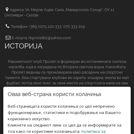
Адреса: Ул. Мирче Ацев. Сала „Македонско Сонце“, ОУ 11
Октомври - Скопје
Телефон: +389 (0)75 222-333, 070 333-219
Е-пошта: rkprolet62@yahoo.com
ИСТОРИЈА
Ракометниот клуб Пролет е формиран во истоимената скопска
населба, која е изградена по Втората светска војна. Населбата
Пролет веднаш се промовирала како расадник на спортски
таленти, беа стартувани клубови во карате, кошарка, екипа во мал
фудбал, потоа пинг понг, за свое место на спортската мапа на ова
спортско друштво да обезбеди и ракометниот клуб.
Оваа веб-страна користи колачиња
СЛЕДЕТЕ НЀ НА
Веб-страницата користи колачиња со цел непречено
функционирање, статистики и подобрување на Вашето
корисничко искуство.
Кликнете на следниот линк со цел да се информирате за
тоа како ги користиме колачињата:
политика за