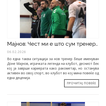
​Мајнов: Чест ми е што сум тренер на Тинекс Пролет, имаме и талент и квалитет
06.02.2026
Во една таква ситуација за нов тренер беше именуван
Доне Мајнов, играчката легенда на клубот, десниот бек
кој ја заврши кариерата како ракометар, но останува
активен во овој спорт, во клубот во кој мина повеќе од
една деценија.
ПРОЧИТАЈ ПОВЕЌЕ