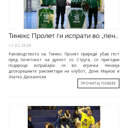
​Тинекс Пролет ги испрати во „пензија“ Мајнов и Даскалоски
11.02.2026
Раководството на Тинекс Пролет приреди убав гест
пред почетокот на дуелот со Струга, со пригодни
подароци испраќајќи ги во играчка пензија
доскорешните ракометари на клубот, Доне Мајнов и
Златко Даскалоски.
ПРОЧИТАЈ ПОВЕЌЕ