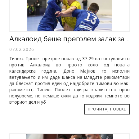
Алкалоид беше преголем залак за подмладениот Тинекс Пролет
07.02.2026
Тинекс Пролет претрпе пораз од 37-29 на гостувањето
против Алкалоид во првото коло од новата
календарска година. Доне Мајнов го исполни
ветувањето и им даде шанса на младите ракометари
да блеснат против еден од најдобрите тимови во мак-
ракометот, Тинекс Пролет одигра квалитетно прво
полувреме, но немаше сили да го издржи темпото во
вториот дел и уб
ПРОЧИТАЈ ПОВЕЌЕ