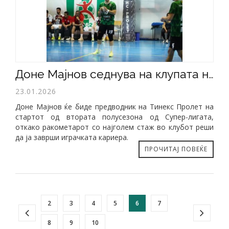
​Доне Мајнов седнува на клупата на Тинекс Пролет
23.01.2026
Доне Мајнов ќе биде предводник на Тинекс Пролет на
стартот од втората полусезона од Супер-лигата,
откако ракометарот со најголем стаж во клубот реши
да ја заврши играчката кариера.
ПРОЧИТАЈ ПОВЕЌЕ
2
3
4
5
6
7
8
9
10