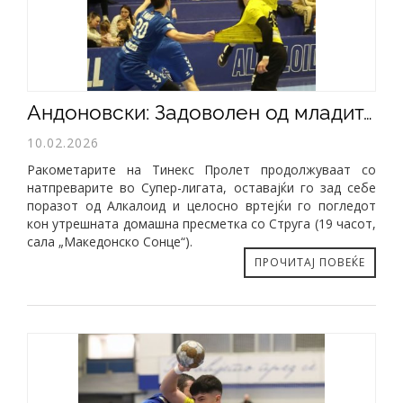
Андоновски: Задоволен од младите, оптимист сум за иднината на Тинекс Пролет
10.02.2026
Ракометарите на Тинекс Пролет продолжуваат со
натпреварите во Супер-лигата, оставајќи го зад себе
поразот од Алкалоид и целосно вртејќи го погледот
кон утрешната домашна пресметка со Струга (19 часот,
сала „Македонско Сонце“).
ПРОЧИТАЈ ПОВЕЌЕ