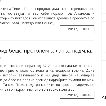
6
ите на Тинекс Пролет продолжуваат со натпреварите во
гата, оставајќи го зад себе поразот од Алкалоид и
ртејќи го погледот кон утрешната домашна пресметка со
 часот, сала „Македонско Сонце“).
ПРОЧИТАЈ ПОВЕЌЕ
Алкалоид беше преголем залак за подмладениот Тинекс Пролет
6
ролет претрпе пораз од 37-29 на гостувањето против
 во првото коло од новата календарска година. Доне
о исполни ветувањето и им даде шанса на младите
и да блеснат против еден од најдобрите тимови во мак-
, Тинекс Пролет одигра квалитетно прво полувреме, но
ли да го издржи темпото во вториот дел и уб
ПРОЧИТАЈ ПОВЕЌЕ
А