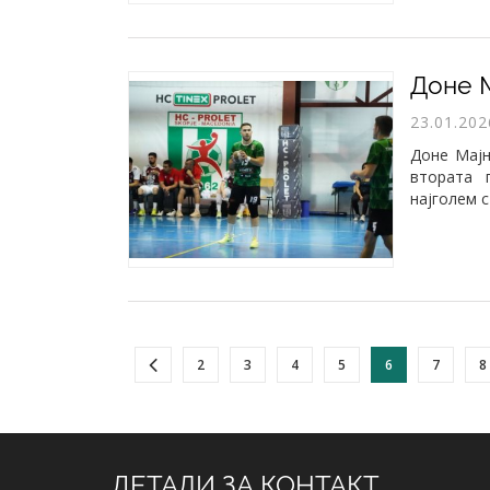
23.01.202
Доне Мајн
втората 
најголем с
2
3
4
5
6
7
8
ДЕТАЛИ ЗА КОНТАКТ