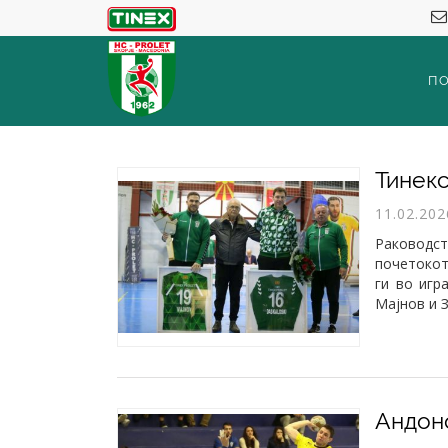
П
11.02.202
Раководс
почетокот
ги во игр
Мајнов и 