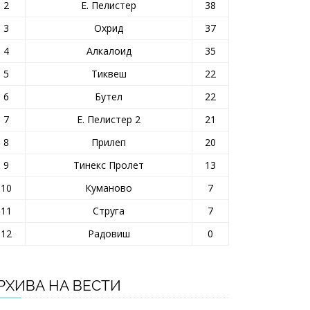
2
Е. Пелистер
38
3
Охрид
37
4
Алкалоид
35
5
Тиквеш
22
6
Бутел
22
7
Е. Пелистер 2
21
8
Прилеп
20
9
Тинекс Пролет
13
10
Куманово
7
11
Струга
7
12
Радовиш
0
РХИВА НА ВЕСТИ