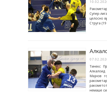
10.02.202
Ракометар
Супер-ли
целосно в
Струга (19
07.02.202
Тинекс П
Алкалоид
Мајнов г
ракометар
ракометот
немаше си