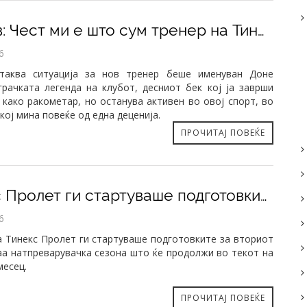
​Мајнов: Чест ми е што сум тренер на Тинекс Пролет, имаме и талент и квалитет
6
таква ситуација за нов тренер беше именуван Доне
грачката легенда на клубот, десниот бек кој ја заврши
 како ракометар, но останува активен во овој спорт, во
кој мина повеќе од една деценија.
ПРОЧИТАЈ ПОВЕЌЕ
​Тинекс Пролет ги стартуваше подготовките
6
а Тинекс Пролет ги стартуваше подготовките за вториот
аа натпреварувачка сезона што ќе продолжи во текот на
месец.
ПРОЧИТАЈ ПОВЕЌЕ