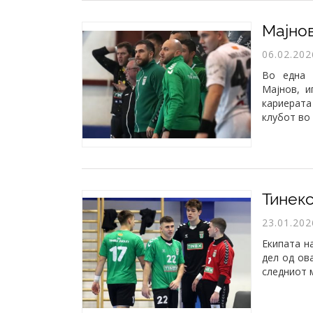
06.02.202
Во една 
Мајнов, и
кариерата
клубот во 
23.01.202
Екипата н
дел од ов
следниот 