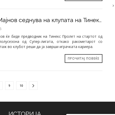
​Доне Мајнов седнува на клупата на Тинекс Пролет
6
ов ќе биде предводник на Тинекс Пролет на стартот од
полусезона од Супер-лигата, откако ракометарот со
таж во клубот реши да ја заврши играчката кариера.
ПРОЧИТАЈ ПОВЕЌЕ
9
10
ИСТОРИЈА