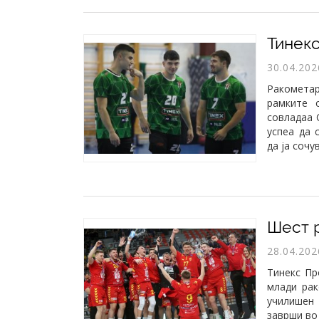
​Тинек
30.04.202
Ракомета
рамките 
совладаа 
успеа да 
да ја сочу
28.04.202
Тинекс Пр
млади рак
училишен
заврши во 