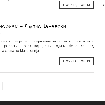
ПРОЧИТАЈ ПОВЕЌЕ
мориам – Љупчо Јаневски
6
 тага и неверување ја примивме веста за прераната смрт
 Јаневски, човек кој долги години беше дел од
та сцена во Македонија.
ПРОЧИТАЈ ПОВЕЌЕ