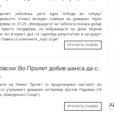
6
Пролет забележа уште една победа во плејаут
рувањето откако вечерва славеше на домашен терен
довиш со 37-29. „Фенерџијата“ на табелата покажа добар
 првото полувреме, но избраниците на Доне Мајнов
ас во вториот дел, се одлепија резултатски и на крајот
славеа со конечните „плус осум“.
ПРОЧИТАЈ ПОВЕЌЕ
​Стојановски: Во Пролет добив шанса да се развивам, сакам нова победа
6
рите на Тинекс Пролет го продолжуваат настапот во
 со утрешниот домашен натпревар против Радовиш (18
а „Македонско Сонце“).
А
ПРОЧИТАЈ ПОВЕЌЕ