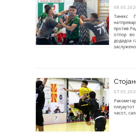
08.05.202
Тинекс 
натпрева
против Ра
отпор во
додадоа г
заслужено 
07.05.202
Ракомета
плејаутот
часот, сал