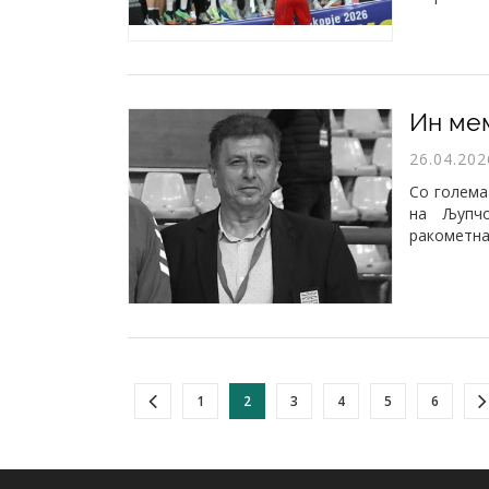
Ин ме
26.04.202
Со голема
на Љупчо
ракометна
1
2
3
4
5
6