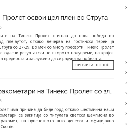
с Пролет освои цел плен во Струга
6
рите на Тинекс Пролет стигнаа до нова победа во
од плејаутот, откако вечерва на гостински терен ја
Струга со 27-29. Во меч со многу пресврти Тинекс Пролет
се одлепи резултатски во второто полувреме, на крајот
ва предноста и заслужено да се радува на победата.
ПРОЧИТАЈ ПОВЕЌЕ
Шест ракометари на Тинекс Пролет со златни медал од СП во училишен ракомет
6
олет има причина да биде горд откако шестмиина наши
ометари се закитија со титулата светски шампиони во
 ракомет, на првенството што денеска и официјално
Скопје.