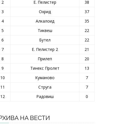
2
Е. Пелистер
38
3
Охрид
37
4
Алкалоид
35
5
Тиквеш
22
6
Бутел
22
7
Е. Пелистер 2
21
8
Прилеп
20
9
Тинекс Пролет
13
10
Куманово
7
11
Струга
7
12
Радовиш
0
РХИВА НА ВЕСТИ