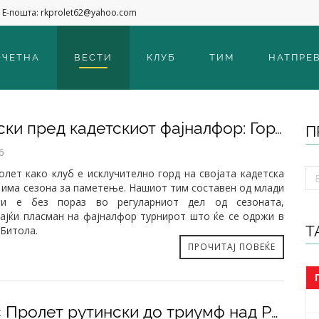
Е-пошта: rkprolet62@yahoo.com
ОЧЕТНА
ВЕСТИ
КЛУБ
ТИМ
НАТПРЕ
​Илиевски пред кадетскиот фајналфор: Горд сум на овие момци...
П
6
олет како клуб е исклучително горд на својата кадетска
а има сезона за паметење. Нашиот тим составен од млади
ри е без пораз во регуларниот дел од сезоната,
ајќи пласман на фајналфор турнирот што ќе се одржи в
Т
 Битола.
ПРОЧИТАЈ ПОВЕЌЕ
Тинекс Пролет рутински до триумф над Радовиш