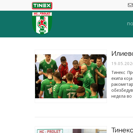
П
19.05.202
Тинекс Пр
екипа кој
ракомета
обезбедув
недела во