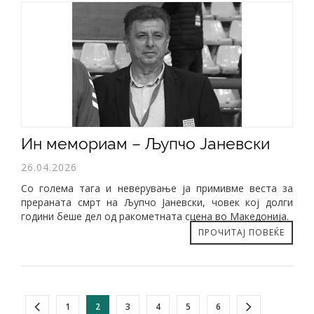
Ин мемориам – Љупчо Јаневски
26.04.2026
Со голема тага и неверување ја примивме веста за
прераната смрт на Љупчо Јаневски, човек кој долги
години беше дел од ракометната сцена во Македонија.
ПРОЧИТАЈ ПОВЕЌЕ
1
2
3
4
5
6