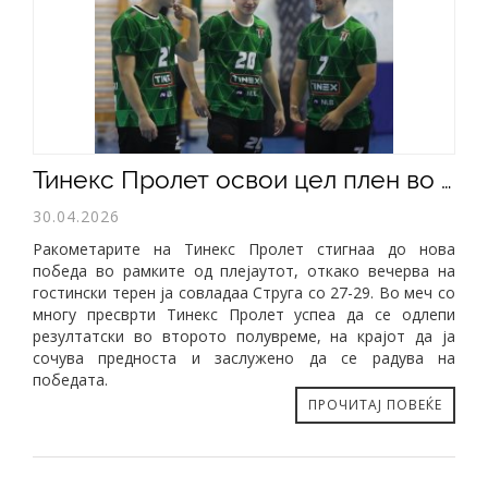
​Тинекс Пролет освои цел плен во Струга
30.04.2026
Ракометарите на Тинекс Пролет стигнаа до нова
победа во рамките од плејаутот, откако вечерва на
гостински терен ја совладаа Струга со 27-29. Во меч со
многу пресврти Тинекс Пролет успеа да се одлепи
резултатски во второто полувреме, на крајот да ја
сочува предноста и заслужено да се радува на
победата.
ПРОЧИТАЈ ПОВЕЌЕ