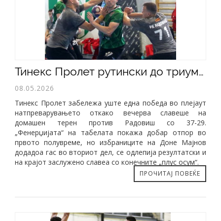
Тинекс Пролет рутински до триумф над Радовиш
08.05.2026
Тинекс Пролет забележа уште една победа во плејаут
натпреварувањето откако вечерва славеше на
домашен терен против Радовиш со 37-29.
„Фенерџијата“ на табелата покажа добар отпор во
првото полувреме, но избраниците на Доне Мајнов
додадоа гас во вториот дел, се одлепија резултатски и
на крајот заслужено славеа со конечните „плус осум“.
ПРОЧИТАЈ ПОВЕЌЕ