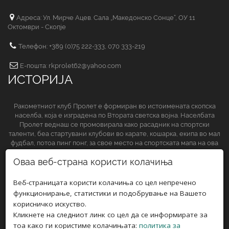
Адреса: Ул. Мирче Ацев. Сала „Македонско Сонце“, ОУ 11
Октомври - Скопје
Телефон: +389 (0)75 222-333, 070 333-219
Е-пошта: rkprolet62@yahoo.com
ИСТОРИЈА
Ракометниот клуб Пролет е формиран во истоимената скопска
населба, која е изградена по Втората светска војна. Населбата
Пролет веднаш се промовирала како расадник на спортски
таленти, беа стартувани клубови во карате, кошарка, екипа во мал
фудбал, потоа пинг понг, за свое место на спортската мапа на ова
спортско друштво да обезбеди и ракометниот клуб.
Оваа веб-страна користи колачиња
СЛЕДЕТЕ НЀ НА
Веб-страницата користи колачиња со цел непречено
функционирање, статистики и подобрување на Вашето
корисничко искуство.
Кликнете на следниот линк со цел да се информирате за
тоа како ги користиме колачињата:
политика за