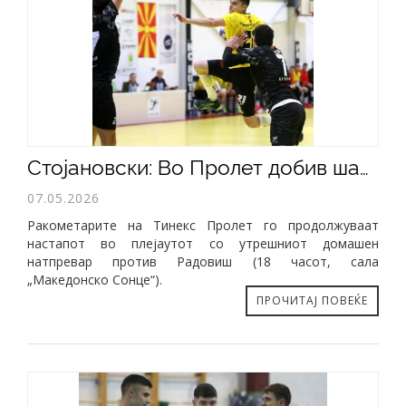
​Стојановски: Во Пролет добив шанса да се развивам, сакам нова победа
07.05.2026
Ракометарите на Тинекс Пролет го продолжуваат
настапот во плејаутот со утрешниот домашен
натпревар против Радовиш (18 часот, сала
„Македонско Сонце“).
ПРОЧИТАЈ ПОВЕЌЕ