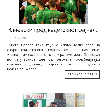
​Илиевски пред кадетскиот фајналфор: Горд сум на овие момци...
19.05.2026
Тинекс Пролет како клуб е исклучително горд на
својата кадетска екипа која има сезона за паметење.
Нашиот тим составен од млади ракометари е без пораз
во регуларниот дел од сезоната, обезбедувајќи
пласман на фајналфор турнирот што ќе се одржи в
недела во Битола.
ПРОЧИТАЈ ПОВЕЌЕ