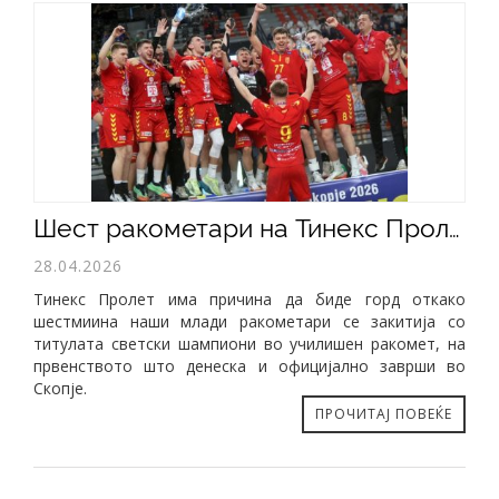
Шест ракометари на Тинекс Пролет со златни медал од СП во училишен ракомет
28.04.2026
Тинекс Пролет има причина да биде горд откако
шестмиина наши млади ракометари се закитија со
титулата светски шампиони во училишен ракомет, на
првенството што денеска и официјално заврши во
Скопје.
ПРОЧИТАЈ ПОВЕЌЕ