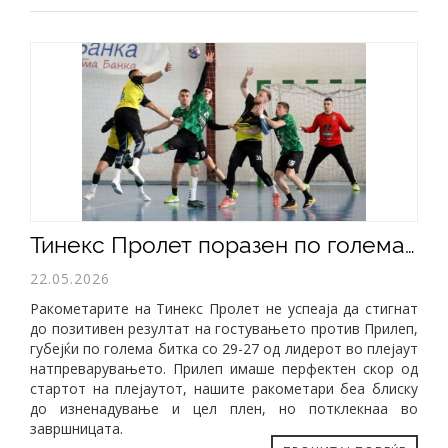
​Тинекс Пролет поразен по голема борба во Прилеп
22.05.2026
Ракометарите на Тинекс Пролет не успеаја да стигнат
до позитивен резултат на гостувањето против Прилеп,
губејќи по голема битка со 29-27 од лидерот во плејаут
натпреварувањето. Прилеп имаше перфектен скор од
стартот на плејаутот, нашите ракометари беа блиску
до изненадување и цел плен, но потклекнаа во
завршницата.