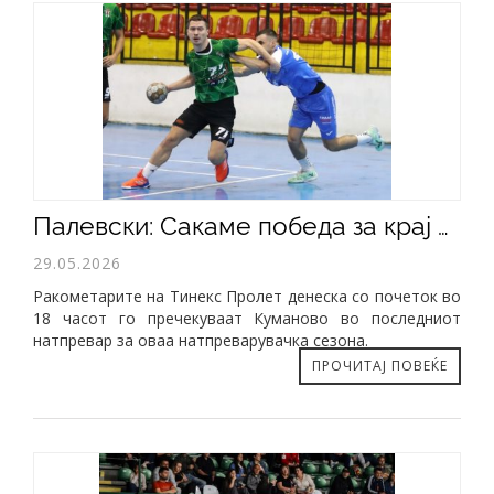
​Палевски: Сакаме победа за крај на сезоната
29.05.2026
Ракометарите на Тинекс Пролет денеска со почеток во
18 часот го пречекуваат Куманово во последниот
натпревар за оваа натпреварувачка сезона.
ПРОЧИТАЈ ПОВЕЌЕ