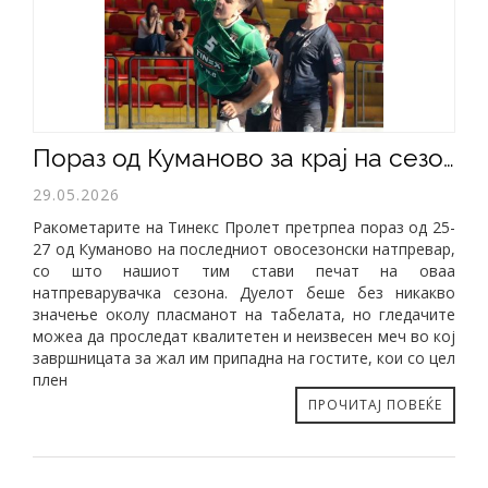
Пораз од Куманово за крај на сезоната
29.05.2026
Ракометарите на Тинекс Пролет претрпеа пораз од 25-
27 од Куманово на последниот овосезонски натпревар,
со што нашиот тим стави печат на оваа
натпреварувачка сезона. Дуелот беше без никакво
значење околу пласманот на табелата, но гледачите
можеа да проследат квалитетен и неизвесен меч во кој
завршницата за жал им припадна на гостите, кои со цел
плен
ПРОЧИТАЈ ПОВЕЌЕ