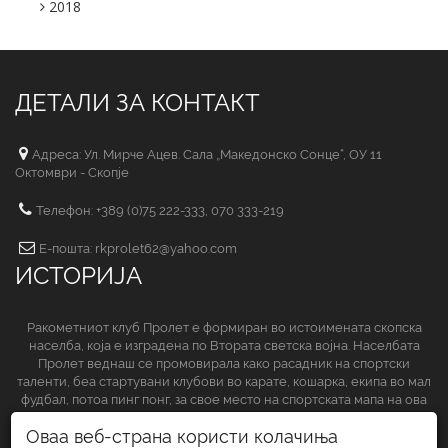
2018
ДЕТАЛИ ЗА КОНТАКТ
Адреса: Ул. Мирче Ацев. Сала „Македонско Сонце“, ОУ 11
Октомври - Скопје
Телефон: +389 (0)75 222-333, 070 333-219
Е-пошта: rkprolet62@yahoo.com
ИСТОРИЈА
Ракометниот клуб Пролет е формиран во истоимената скопска
населба, која е изградена по Втората светска војна. Населбата
Пролет веднаш се промовирала како расадник на спортски
таленти, беа стартувани клубови во карате, кошарка, екипа во мал
фудбал, потоа пинг понг, за свое место на спортската мапа на ова
спортско друштво да обезбеди и ракометниот клуб.
Оваа веб-страна користи колачиња
СЛЕДЕТЕ НЀ НА