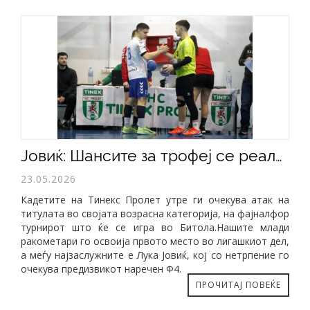
​Јовиќ: Шансите за трофеј се реални, но на Ф4 нема лесни натпревари
23.05.2026
Кадетите на Тинекс Пролет утре ги очекува атак на
титулата во својата возрасна категорија, на фајналфор
турнирот што ќе се игра во Битола.Нашите млади
ракометари го освоија првото место во лигашкиот дел,
а меѓу најзаслужните е Лука Јовиќ, кој со нетрпение го
очекува предизвикот наречен Ф4.
ПРОЧИТАЈ ПОВЕЌЕ