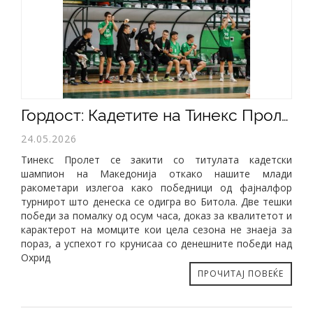
​Гордост: Кадетите на Тинекс Пролет се шампиони на Македонија
24.05.2026
Тинекс Пролет се закити со титулата кадетски
шампион на Македонија откако нашите млади
ракометари излегоа како победници од фајналфор
турнирот што денеска се одигра во Битола. Две тешки
победи за помалку од осум часа, доказ за квалитетот и
карактерот на момците кои цела сезона не знаеја за
пораз, а успехот го крунисаа со денешните победи над
Охрид
ПРОЧИТАЈ ПОВЕЌЕ