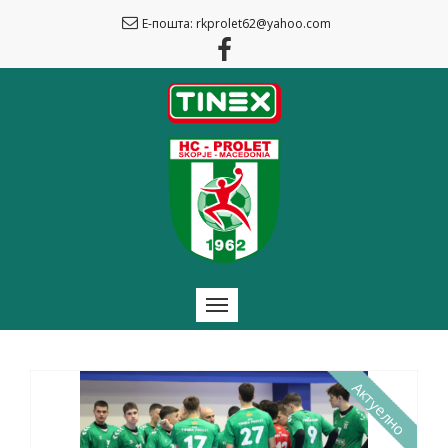
Е-пошта: rkprolet62@yahoo.com
Актуелно