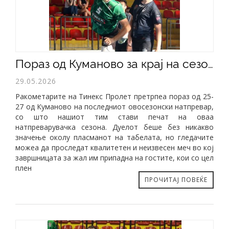
Пораз од Куманово за крај на сезоната
29.05.2026
Ракометарите на Тинекс Пролет претрпеа пораз од 25-
27 од Куманово на последниот овосезонски натпревар,
со што нашиот тим стави печат на оваа
натпреварувачка сезона. Дуелот беше без никакво
значење околу пласманот на табелата, но гледачите
можеа да проследат квалитетен и неизвесен меч во кој
завршницата за жал им припадна на гостите, кои со цел
плен
ПРОЧИТАЈ ПОВЕЌЕ