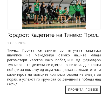
​Гордост: Кадетите на Тинекс Пролет се шампиони на Македонија
24.05.2026
Тинекс Пролет се закити со титулата кадетски
шампион на Македонија откако нашите млади
ракометари излегоа како победници од фајналфор
турнирот што денеска се одигра во Битола. Две тешки
победи за помалку од осум часа, доказ за квалитетот и
карактерот на момците кои цела сезона не знаеја за
пораз, а успехот го крунисаа со денешните победи над
Охрид
ПРОЧИТАЈ ПОВЕЌЕ