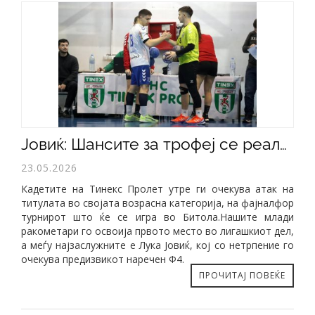
​Јовиќ: Шансите за трофеј се реални, но на Ф4 нема лесни натпревари
23.05.2026
Кадетите на Тинекс Пролет утре ги очекува атак на
титулата во својата возрасна категорија, на фајналфор
турнирот што ќе се игра во Битола.Нашите млади
ракометари го освоија првото место во лигашкиот дел,
а меѓу најзаслужните е Лука Јовиќ, кој со нетрпение го
очекува предизвикот наречен Ф4.
ПРОЧИТАЈ ПОВЕЌЕ