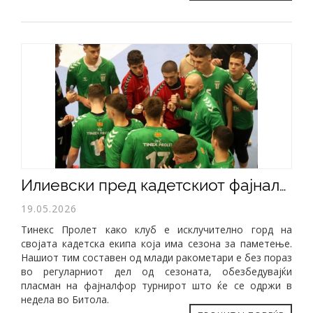
​Илиевски пред кадетскиот фајналфор: Горд сум на овие момци...
19.05.2026
Тинекс Пролет како клуб е исклучително горд на
својата кадетска екипа која има сезона за паметење.
Нашиот тим составен од млади ракометари е без пораз
во регуларниот дел од сезоната, обезбедувајќи
пласман на фајналфор турнирот што ќе се одржи в
недела во Битола.