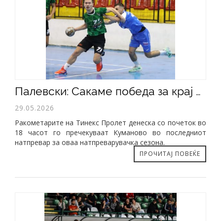
​Палевски: Сакаме победа за крај на сезоната
29.05.2026
Ракометарите на Тинекс Пролет денеска со почеток во
18 часот го пречекуваат Куманово во последниот
натпревар за оваа натпреварувачка сезона.
ПРОЧИТАЈ ПОВЕЌЕ