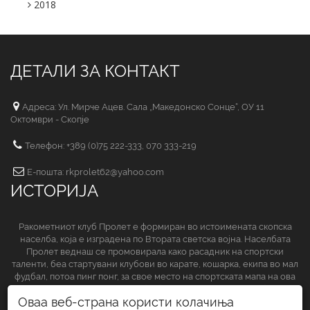
2018
ДЕТАЛИ ЗА КОНТАКТ
Адреса: Ул. Мирче Ацев. Сала „Македонско Сонце“, ОУ 11
Октомври - Скопје
Телефон: +389 (0)75 222-333, 070 333-219
Е-пошта: rkprolet62@yahoo.com
ИСТОРИЈА
Ракометниот клуб Пролет е формиран во истоимената скопска
населба, која е изградена по Втората светска војна. Населбата
Пролет веднаш се промовирала како расадник на спортски
таленти, беа стартувани клубови во карате, кошарка, екипа во мал
фудбал, потоа пинг понг, за свое место на спортската мапа на ова
спортско друштво да обезбеди и ракометниот клуб.
Оваа веб-страна користи колачиња
СЛЕДЕТЕ НЀ НА