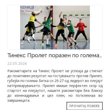
​Тинекс Пролет поразен по голема борба во Прилеп
22.05.2026
Ракометарите на Тинекс Пролет не успеаја да стигнат
до позитивен резултат на гостувањето против Прилеп,
губејќи по голема битка со 29-27 од лидерот во плејаут
натпреварувањето. Прилеп имаше перфектен скор од
стартот на плејаутот, нашите ракометари беа блиску
до изненадување и цел плен, но потклекнаа во
завршницата.
ПРОЧИТАЈ ПОВЕЌЕ