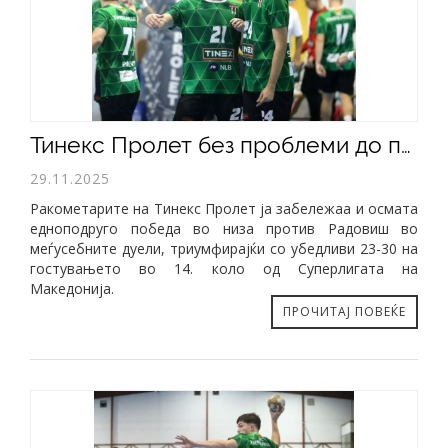
Тинекс Пролет без проблеми до победа на гостувањето во Радовиш (23-30)
29.11.2025
​Ракометарите на Тинекс Пролет ја забележаа и осмата
едноподруго победа во низа против Радовиш во
меѓусебните дуели, триумфирајќи со убедливи 23-30 на
гостувањето во 14. коло од Суперлигата на
Македонија.
ПРОЧИТАЈ ПОВЕЌЕ