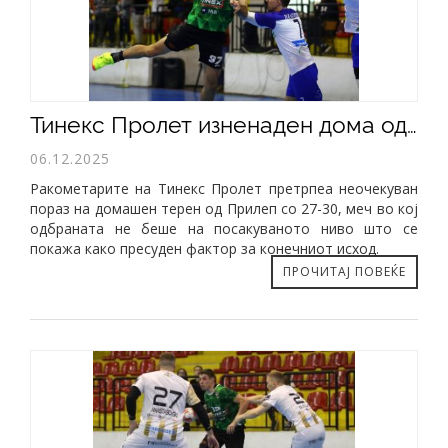
​Тинекс Пролет изненаден дома од Прилеп
06.12.2025
Ракометарите на Тинекс Пролет претрпеа неочекуван
пораз на домашен терен од Прилеп со 27-30, меч во кој
одбраната не беше на посакуваното ниво што се
покажа како пресуден фактор за конечниот исход.
ПРОЧИТАЈ ПОВЕЌЕ