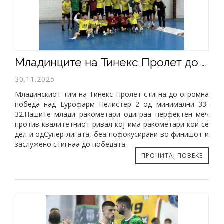
​Младинците на Тинекс Пролет до огромна победа над битолчани
30.11.2025
Младинскиот тим на Тинекс Пролет стигна до огромна
победа над Еурофарм Пелистер 2 од минимални 33-
32.Нашите млади ракометари одиграа перфектен меч
против квалитетниот ривал кој има ракометари кои се
дел и одСупер-лигата, беа пофокусирани во финишот и
заслужено стигнаа до победата.
ПРОЧИТАЈ ПОВЕЌЕ