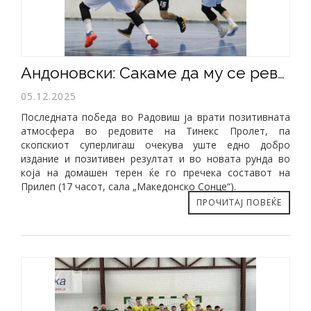
​Андоновски: Сакаме да му се реваншираме на Прилеп
05.12.2025
Последната победа во Радовиш ја врати позитивната
атмосфера во редовите на Тинекс Пролет, па
скопскиот суперлигаш очекува уште едно добро
издание и позитивен резултат и во новата рунда во
која на домашен терен ќе го пречека составот на
Прилеп (17 часот, сала „Македонско Сонце“).
ПРОЧИТАЈ ПОВЕЌЕ