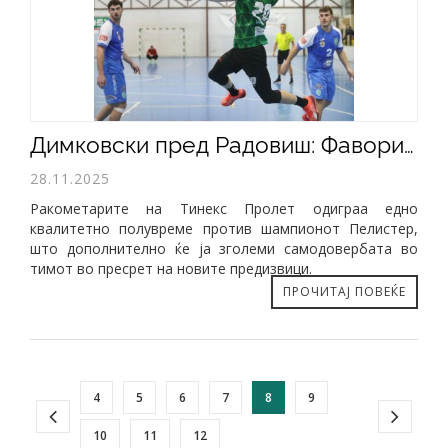
​Димковски пред Радовиш: Фаворитската улога не значи ништо ако не ја потврдите на терен
28.11.2025
Ракометарите на Тинекс Пролет одиграа едно
квалитетно полувреме против шампионот Пелистер,
што дополнително ќе ја зголеми самодовербата во
тимот во пресрет на новите предизвици.
ПРОЧИТАЈ ПОВЕЌЕ
4
5
6
7
8
9
10
11
12