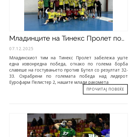
Младинците на Тинекс Пролет победници во драмата со Бутел
07.12.2025
Младинскиот тим на Тинекс Пролет забележа уште
една извонредна победа, откако по голема борба
славеше на гостувањето против Бутел со резултат 32-
33. Охрабрени по големата победа над лидерот
Еурофарм Пелистер 2, нашите млади ракомета
ПРОЧИТАЈ ПОВЕЌЕ