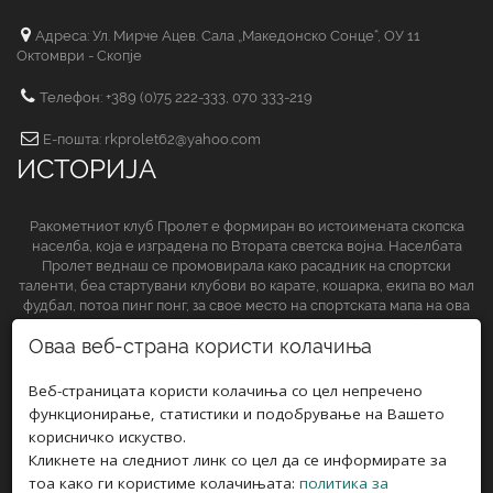
Адреса: Ул. Мирче Ацев. Сала „Македонско Сонце“, ОУ 11
Октомври - Скопје
Телефон: +389 (0)75 222-333, 070 333-219
Е-пошта: rkprolet62@yahoo.com
ИСТОРИЈА
Ракометниот клуб Пролет е формиран во истоимената скопска
населба, која е изградена по Втората светска војна. Населбата
Пролет веднаш се промовирала како расадник на спортски
таленти, беа стартувани клубови во карате, кошарка, екипа во мал
фудбал, потоа пинг понг, за свое место на спортската мапа на ова
спортско друштво да обезбеди и ракометниот клуб.
Оваа веб-страна користи колачиња
СЛЕДЕТЕ НЀ НА
Веб-страницата користи колачиња со цел непречено
функционирање, статистики и подобрување на Вашето
корисничко искуство.
Кликнете на следниот линк со цел да се информирате за
тоа како ги користиме колачињата:
политика за