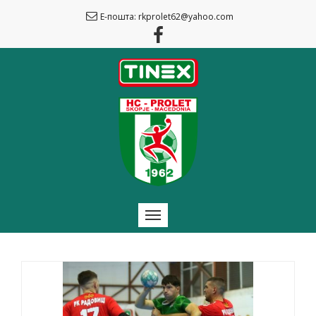
Е-пошта: rkprolet62@yahoo.com