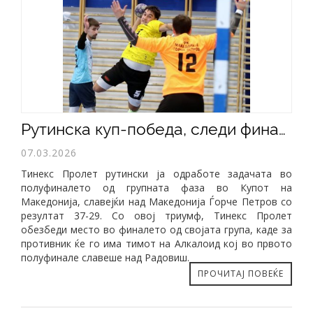
Рутинска куп-победа, следи финале со Алкалоид
07.03.2026
Тинекс Пролет рутински ја одработе задачата во
полуфиналето од групната фаза во Купот на
Македонија, славејќи над Македонија Ѓорче Петров со
резултат 37-29. Со овој триумф, Тинекс Пролет
обезбеди место во финалето од својата група, каде за
противник ќе го има тимот на Алкалоид кој во првото
полуфинале славеше над Радовиш.
ПРОЧИТАЈ ПОВЕЌЕ