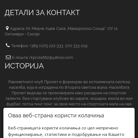
ДЕТАЛИ ЗА КОНТАКТ
Адреса: Ул. Мирче Ацев. Сала „Македонско Сонце“, ОУ 11
Октомври - Скопје
Телефон: +389 (0)75 222-333, 070 333-219
Е-пошта: rkprolet62@yahoo.com
ИСТОРИЈА
Ракометниот клуб Пролет е формиран во истоимената скопска
населба, која е изградена по Втората светска војна. Населбата
Пролет веднаш се промовирала како расадник на спортски
таленти, беа стартувани клубови во карате, кошарка, екипа во мал
фудбал, потоа пинг понг, за свое место на спортската мапа на ова
спортско друштво да обезбеди и ракометниот клуб.
Оваа веб-страна користи колачиња
СЛЕДЕТЕ НЀ НА
Веб-страницата користи колачиња со цел непречено
функционирање, статистики и подобрување на Вашето