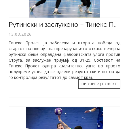
Рутински и заслужено – Тинекс Пролет славеше над Струга
13.03.2026
Тинекс Пролет ја забележа и втората победа од
стартот на плејаут натпреварувањето откако вечерва
рутински беше оправдана фаворитската улога против
Струга, за заслужен триумф од 31-25. Составот на
Тинекс Пролет одигра квалитетно, уште во првото
полувреме успеа да се одлепи резултатски и потоа да
го контролира резултатот до самиот крај.
ПРОЧИТАЈ ПОВЕЌЕ