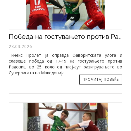
Победа на гостувањето против Радовиш (17-19)
28.03.2026
​Тинекс Пролет ја оправда фаворитската улога и
славеше победа од 17-19 на гостувањето против
Радовиш во 25. коло од плеј-аут разигрувањето во
Суперлигата на Македонија.
ПРОЧИТАЈ ПОВЕЌЕ