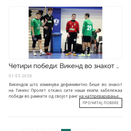
​Четири победи: Викенд во знакот на Тинекс Пролет
01.03.2026
Викендов што изминува дефинивитно беше во знакот
на Тинекс Пролет откако сите наши екипи забележаа
победи во рамките од својот ранг на натпреварување.
ПРОЧИТАЈ ПОВЕЌЕ