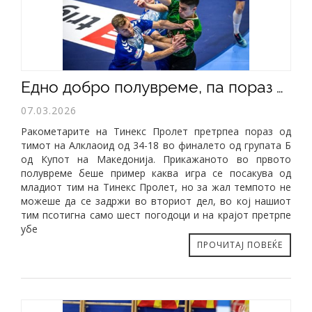
Едно добро полувреме, па пораз од Алкалоид
07.03.2026
Ракометарите на Тинекс Пролет претрпеа пораз од
тимот на Алклаоид од 34-18 во финалето од групата Б
од Купот на Македонија. Прикажаното во првото
полувреме беше пример каква игра се посакува од
младиот тим на Тинекс Пролет, но за жал темпото не
можеше да се задржи во вториот дел, во кој нашиот
тим псотигна само шест погодоци и на крајот претрпе
убе
ПРОЧИТАЈ ПОВЕЌЕ