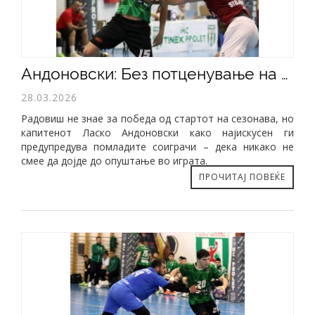
Андоновски: Без потценување на Радовиш, без оглед на табелата
28.03.2026
Радовиш не знае за победа од стартот на сезонава, но
капитенот Ласко Андоновски како најискусен ги
предупредува помладите соиграчи – дека никако не
смее да дојде до опуштање во играта.
ПРОЧИТАЈ ПОВЕЌЕ