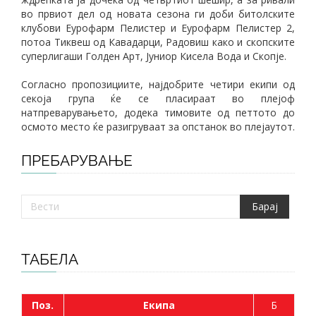
во првиот дел од новата сезона ги доби битолските
клубови Еурофарм Пелистер и Еурофарм Пелистер 2,
потоа Тиквеш од Кавадарци, Радовиш како и скопските
суперлигаши Голден Арт, Јуниор Кисела Вода и Скопје.
Согласно пропозициите, најдобрите четири екипи од
секоја група ќе се пласираат во плејоф
натпреварувањето, додека тимовите од петтото до
осмото место ќе разигруваат за опстанок во плејаутот.
ПРЕБАРУВАЊЕ
ТАБЕЛА
Поз.
Екипа
Б