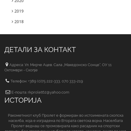
2020
2019
2018
ДЕТАЛИ ЗА КОНТАКТ
Адреса: Ул. Мирче Ацев. Сала „Македонско Сонце“, ОУ 11
Октомври - Скопје
Телефон: +389 (0)75 222-333, 070 333-219
Е-пошта: rkprolet62@yahoo.com
ИСТОРИЈА
Ракометниот клуб Пролет е формиран во истоимената скопска
населба, која е изградена по Втората светска војна. Населбата
Пролет веднаш се промовирала како расадник на спортски