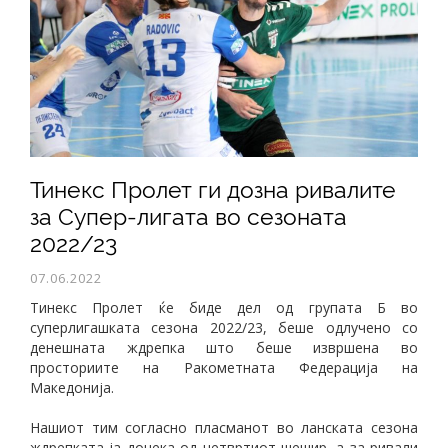
Тинекс Пролет ги дозна ривалите
за Супер-лигата во сезоната
2022/23
07.06.2022
Тинекс Пролет ќе биде дел од групата Б во
суперлигашката сезона 2022/23, беше одлучено со
денешната ждрепка што беше извршена во
просториите на Ракометната Федерација на
Македонија.
Нашиот тим согласно пласманот во ланската сезона
ждрепката ја дочека од четвртиот шешир, а за ривали