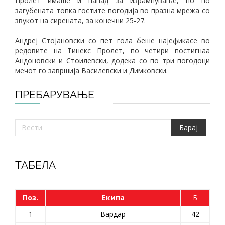
Пролет имаше и напад за израмнување, но по
загубената топка гостите погодија во празна мрежа со
звукот на сирената, за конечни 25-27.
Андреј Стојановски со пет гола беше најефикасе во
редовите на Тинекс Пролет, по четири постигнаа
Андоновски и Стоилевски, додека со по три погодоци
мечот го завршија Василевски и Димковски.
ПРЕБАРУВАЊЕ
ТАБЕЛА
Поз.
Екипа
Б
1
Вардар
42