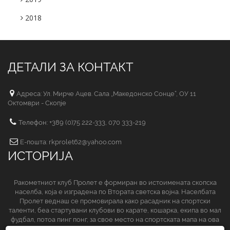
2018
ДЕТАЛИ ЗА КОНТАКТ
Адреса: Ул. Мирче Ацев. Сала „Македонско Сонце“, ОУ 11
Октомври - Скопје
Телефон: +389 (0)75 222-333, 070 333-219
Е-пошта: rkprolet62@yahoo.com
ИСТОРИЈА
Ракометниот клуб Пролет е формиран во истоимената скопска
населба, која е изградена по Втората светска војна. Населбата
Пролет веднаш се промовирала како расадник на спортски
таленти, беа стартувани клубови во карате, кошарка, екипа во мал
фудбал, потоа пинг понг, за свое место на спортската мапа на ова
спортско друштво да обезбеди и ракометниот клуб.