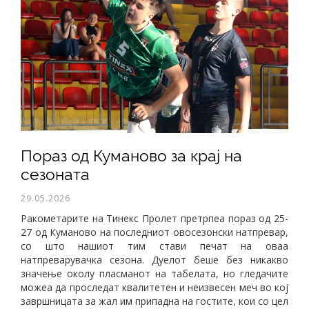
Пораз од Куманово за крај на
сезоната
29.05.2026
Ракометарите на Тинекс Пролет претрпеа пораз од 25-
27 од Куманово на последниот овосезонски натпревар,
со што нашиот тим стави печат на оваа
натпреварувачка сезона. Дуелот беше без никакво
значење околу пласманот на табелата, но гледачите
можеа да проследат квалитетен и неизвесен меч во кој
завршницата за жал им припадна на гостите, кои со цел