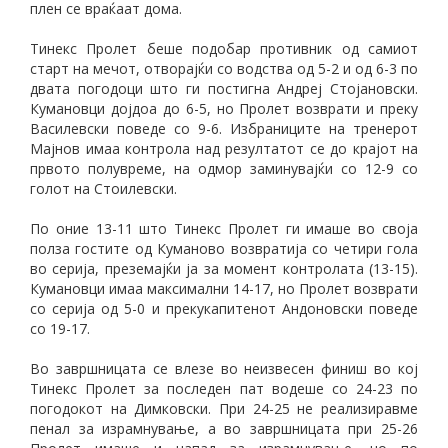
плен се враќаат дома.
Тинекс Пролет беше подобар противник од самиот
старт на мечот, отворајќи со водства од 5-2 и од 6-3 по
двата погодоци што ги постигна Андреј Стојановски.
Кумановци дојдоа до 6-5, но Пролет возврати и преку
Василевски поведе со 9-6. Избраниците на тренерот
Мајнов имаа контрола над резултатот се до крајот на
првото полувреме, на одмор заминувајќи со 12-9 со
голот на Стоилевски.
По оние 13-11 што Тинекс Пролет ги имаше во своја
полза гостите од Куманово возвратија со четири гола
во серија, преземајќи ја за момент контролата (13-15).
Кумановци имаа максимални 14-17, но Пролет возврати
со серија од 5-0 и прекукапитенот Андоновски поведе
со 19-17.
Во завршницата се влезе во неизвесен финиш во кој
Тинекс Пролет за последен пат водеше со 24-23 по
погодокот на Димковски. При 24-25 не реализиравме
пенал за израмнување, а во завршницата при 25-26