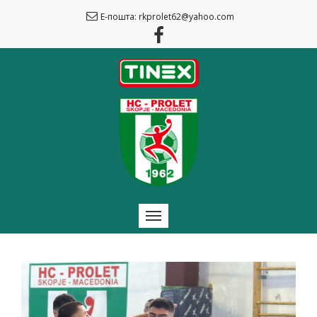
Е-пошта: rkprolet62@yahoo.com