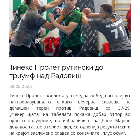
Тинекс Пролет рутински до
триумф над Радовиш
08.05.2026
Тинекс Пролет забележа уште една победа во плејаут
натпреварувањето откако вечерва славеше на
домашен терен против Радовиш со 37-29.
„Фенерџијата“ на табелата покажа добар отпор во
првото полувреме, но избраниците на Доне Мајнов
додадоа гас во вториот дел, се одлепија резултатски и
на крајот заслужено славеа со конечните „плус осум“.