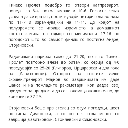
Тинекс Пролет подобро го отвори натпреварот,
поведе со 6-4, потоа имаше и 10-6. Гостите сепак
успеаја да се вратат, постигнувајќи четири гола во низа
по 11-7 и израмнувајќќи на 11-11. До крајот на
полувремето се играше израмнето, а домашниот
состав замина на одмор со минимални 17-16 по
погодокот што во самиот финиш го постигна Андреј
Стојановски.
Радовишани парираа само до 21-20, по што Тинекс
Пролет повторно влезе во ритам, со серија од 4-0
поведувајќи со 25-20 (Глигоров, Црцаревски и два гола
на Давитковски). Отпорот на гостите беше
скршен,тренерот Мајнов во завршницата им даде
шанса и на помладите ракометари, кои дадоа свој
придонес за предноста да се зголеми дополнително, до
конечните 37-29.
Стојановски беше прв стелец со осум погодоци, шест
постигна Димковски, а со по пет гола мечот го
завршија Давитковски, Стоилевски и Симоновски.