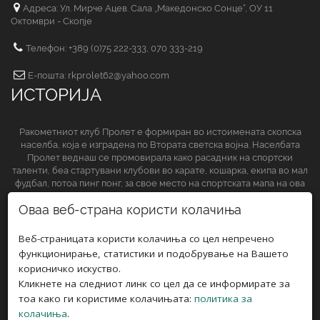
Адреса: Ул. Мирче Ацев. Сала „Македонско Сонце“, ОУ 11
Октомври - Скопје
Телефон: +389 (0)75 222-333, 070 333-219
Е-пошта: rkprolet62@yahoo.com
ИСТОРИЈА
Ракометниот клуб Пролет е формиран во истоимената скопска
населба, која е изградена по Втората светска војна. Населбата
Пролет веднаш се промовирала како расадник на спортски
таленти, беа стартувани клубови во карате, кошарка, екипа во мал
фудбал, потоа пинг понг, за свое место на спортската мапа на ова
спортско друштво да обезбеди и ракометниот клуб.
Оваа веб-страна користи колачиња
СЛЕДЕТЕ НЀ НА
Веб-страницата користи колачиња со цел непречено
функционирање, статистики и подобрување на Вашето
корисничко искуство.
Кликнете на следниот линк со цел да се информирате за
тоа како ги користиме колачињата:
политика за
колачиња
.