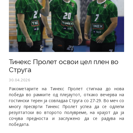
​Тинекс Пролет освои цел плен во
Струга
30.04.2026
Ракометарите на Тинекс Пролет стигнаа до нова
победа во рамките од плејаутот, откако вечерва на
гостински терен ја совладаа Струга со 27-29. Во меч со
многу пресврти Тинекс Пролет успеа да се одлепи
резултатски во второто полувреме, на крајот да ја
сочува предноста и заслужено да се радува на
победата.