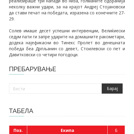
реализираше три напади во низа, голманите одбранија
неколку важни удари, за на крајот Андреј Стојановски
да стави печат на победата, изразена со конечните 27-
29.
Солев имаше десет успешни интервенции, Велиќиески
седум пати ги запре ударите на домашните ракометари,
додека најефикасни во Тинекс Пролет во денешната
победа беа Дрпљанин со девет, Стоилевски со пет и
Давитковски со четири погодоци.
ПРЕБАРУВАЊЕ
ТАБЕЛА
Поз.
Екипа
Б