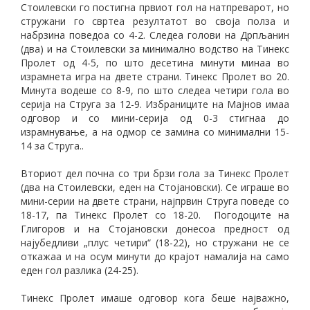
Стоилевски го постигна првиот гол на натпреварот, но
стружани го свртеа резултатот во своја полза и
набрзина поведоа со 4-2. Следеа голови на Дрпљанин
(два) и на Стоилевски за минимално водство на Тинекс
Пролет од 4-5, по што десетина минути минаа во
израмнета игра на двете страни. Тинекс Пролет во 20.
Минута водеше со 8-9, по што следеа четири гола во
серија на Струга за 12-9. Избраниците на Мајнов имаа
одговор и со мини-серија од 0-3 стигнаа до
израмнување, а на одмор се замина со минимални 15-
14 за Струга..
Вториот дел почна со три брзи гола за Тинекс Пролет
(два на Стоилевски, еден на Стојановски). Се играше во
мини-серии на двете страни, најпрвин Струга поведе со
18-17, па Тинекс Пролет со 18-20. Погодоците на
Глигоров и на Стојановски донесоа предност од
најубедливи „плус четири“ (18-22), но стружани не се
откажаа и на осум минути до крајот намалија на само
еден гол разлика (24-25).
Тинекс Пролет имаше одговор кога беше најважно,