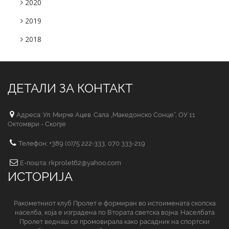
2020
2019
2018
ДЕТАЛИ ЗА КОНТАКТ
Адреса: Ул. Мирче Ацев. Сала „Македонско Сонце“, ОУ 11
Октомври - Скопје
Телефон: +389 (0)75 222-333, 070 333-219
Е-пошта: rkprolet62@yahoo.com
ИСТОРИЈА
Ракометниот клуб Пролет е формиран во истоимената скопска
населба, која е изградена по Втората светска војна. Населбата
Пролет веднаш се промовирала како расадник на спортски