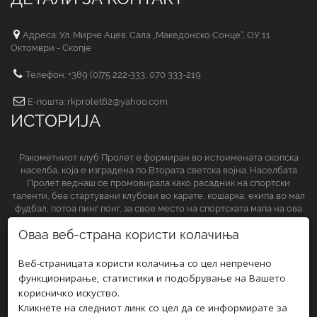
Адреса: Ул. Мирче Ацев. Сала „Македонско Сонце“, ОУ 11
Октомври - Скопје
Телефон: +389 (0)75 222-333, 070 333-219
Е-пошта: rkprolet62@yahoo.com
ИСТОРИЈА
Ракометниот клуб Пролет е формиран во истоимената скопска
населба, која е изградена по Втората светска војна. Населбата
Пролет веднаш се промовирала како расадник на спортски
таленти, беа стартувани клубови во карате, кошарка, екипа во мал
фудбал, потоа пинг понг, за свое место на спортската мапа на ова
спортско друштво да обезбеди и ракометниот клуб.
Оваа веб-страна користи колачиња
СЛЕДЕТЕ НЀ НА
Веб-страницата користи колачиња со цел непречено
функционирање, статистики и подобрување на Вашето
корисничко искуство.
Кликнете на следниот линк со цел да се информирате за