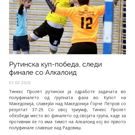
Рутинска куп-победа, следи
финале со Алкалоид
07.03.2026
Тинекс Пролет рутински ја одработе задачата во
полуфиналето од групната фаза во Купот на
Македонија, славејќи над Македонија Ѓорче Петров со
резултат 37-29. Со овој триумф, Тинекс Пролет
обезбеди место во финалето од својата група, каде за
противник ќе го има тимот на Алкалоид кој во првото
полуфинале славеше над Радовиш.