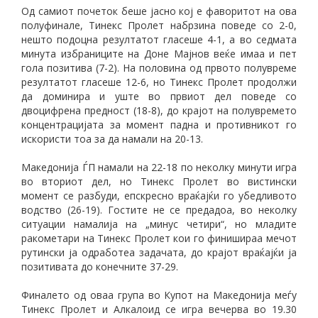
Од самиот почеток беше јасно кој е фаворитот на ова
полуфинале, Тинекс Пролет набрзина поведе со 2-0,
нешто подоцна резултатот гласеше 4-1, а во седмата
минута избраниците на Доне Мајнов веќе имаа и пет
гола позитива (7-2). На половина од првото полувреме
резултатот гласеше 12-6, но Тинекс Пролет продолжи
да доминира и уште во првиот дел поведе со
двоцифрена предност (18-8), до крајот на полувремето
концентрацијата за момент падна и противникот го
искористи тоа за да намали на 20-13.
Македонија ЃП намали на 22-18 по неколку минути игра
во вториот дел, но Тинекс Пролет во вистински
момент се разбуди, епскресно враќајќи го убедливото
водство (26-19). Гостите не се предадоа, во неколку
ситуации намалија на „минус четири“, но младите
ракометари на Тинекс Пролет кои го финишираа мечот
рутински ја одработеа задачата, до крајот враќајќи ја
позитивата до конечните 37-29.
Финалето од оваа група во Купот на Македонија меѓу
Тинекс Пролет и Алкалоид се игра вечерва во 19.30